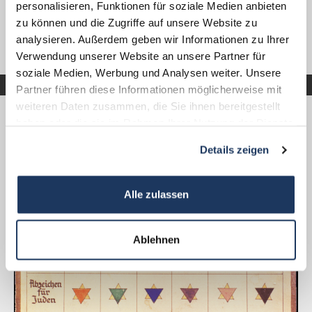
personalisieren, Funktionen für soziale Medien anbieten
campo.
zu können und die Zugriffe auf unsere Website zu
analysieren. Außerdem geben wir Informationen zu Ihrer
Verwendung unserer Website an unsere Partner für
soziale Medien, Werbung und Analysen weiter. Unsere
ALTRE INFO INTERESSANTI
Partner führen diese Informationen möglicherweise mit
weiteren Daten zusammen, die Sie ihnen bereitgestellt
haben oder die sie im Rahmen Ihrer Nutzung der Dienste
gesammelt haben.
Details zeigen
Alle zulassen
Ablehnen