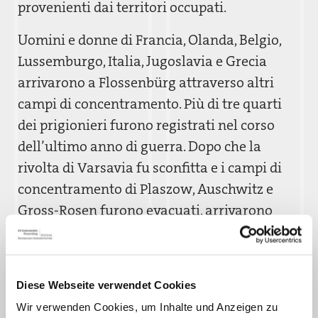
provenienti dai territori occupati.
Uomini e donne di Francia, Olanda, Belgio,
Lussemburgo, Italia, Jugoslavia e Grecia
arrivarono a Flossenbürg attraverso altri
campi di concentramento. Più di tre quarti
dei prigionieri furono registrati nel corso
dell’ultimo anno di guerra. Dopo che la
rivolta di Varsavia fu sconfitta e i campi di
concentramento di Plaszow, Auschwitz e
Gross-Rosen furono evacuati, arrivarono
migliaia di polacchi ed ebrei polacchi.
Diverse migliaia di prigionieri dal campo di
concentramento di Buchenwald giunsero
Diese Webseite verwendet Cookies
con le marce della morte a Flossenbürg solo
Wir verwenden Cookies, um Inhalte und Anzeigen zu
pochi giorni prima della dissoluzione del