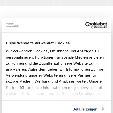
Mémorial du camp de concentration de
Flossenbürg
Diese Webseite verwendet Cookies
Gedächtnisallee 5
D-92696 Flossenbürg
Wir verwenden Cookies, um Inhalte und Anzeigen zu
personalisieren, Funktionen für soziale Medien anbieten
zu können und die Zugriffe auf unsere Website zu
+49 9603-90390-0
analysieren. Außerdem geben wir Informationen zu Ihrer
information@gedenkstaette-flossenbuerg.de
Verwendung unserer Website an unsere Partner für
soziale Medien, Werbung und Analysen weiter. Unsere
Contact
Partner führen diese Informationen möglicherweise mit
Qui sommes-nous
weiteren Daten zusammen, die Sie ihnen bereitgestellt
haben oder die sie im Rahmen Ihrer Nutzung der Dienste
Association des Amis
gesammelt haben.
Details zeigen
Actualité