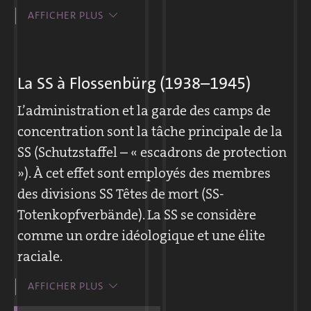
Une journée de travail à la carrière dure
AFFICHER PLUS
douze heures, uniquement interrompue par
une courte pause, au cours de laquelle une
maigre soupe est servie. Les SS infligent des
La SS à Flossenbürg (1938–1945)
punitions aux prisonniers, les forçant, dans
L’administration et la garde des camps de
un « kommando disciplinaire », à marcher en
concentration sont la tâche principale de la
rond en portant des pierres des heures
SS (Schutzstaffel – « escadrons de protection
durant.
»). À cet effet sont employés des membres
des divisions SS Têtes de mort (SS-
Peu de déportés y survivront. Après le travail,
Totenkopfverbände). La SS se considère
les prisonniers doivent ramener les morts au
comme un ordre idéologique et une élite
camp.
raciale.
La carrière du camp de concentration est la
Le Reichsführer (chef suprême de la SS)
AFFICHER PLUS
plus importante entreprise économique de
Heinrich Himmler fera de la SS une
Flossenbürg. Au milieu de l’année 1939,