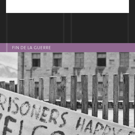
l’un des nombreux camps extérieurs
nouvellement érigés. Ceux qui ne sont pas ou
plus en mesure de travailler, les SS les
repoussent dans deux mouroirs, les
baraques 22 et 23. Maladies, faim et
FIN DE LA GUERRE
épuisement font rapidement grimper le
nombre des morts à partir de l’hiver 1944. À
aucune autre période ne meurent autant de
prisonniers qu’au cours de la dernière année
de la guerre.