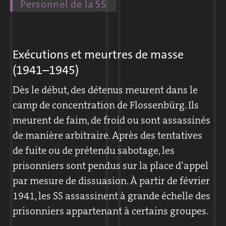
Personnel de la SS
organisation complexe. Ses tâches vont de la
environ 850 détenus du camp y travaillent;
politique de colonisation au « combat contre
jusqu’en 1942, leur nombre passe à presque
les adversaires » et l’assassinat
2 000. Jusqu’à 60 employés civils, employés
Exécutions et meurtres de masse
systématique des personnes qui
de l’administration, tailleurs de pierre,
(1941–1945)
appartiennent aux races dites « inférieures ».
conducteurs et apprentis travaillent pour la
La SS possède de surcroît ses propres
Dès le début, des détenus meurent dans le
DESt. Nombre d’entre eux ont des contacts
entreprises économiques.
camp de concentration de Flossenbürg. Ils
réguliers avec les prisonniers.
meurent de faim, de froid ou sont assassinés
Dans un camp de concentration, les divisions
de manière arbitraire. Après des tentatives
SS Têtes de mort sont réparties entre l’état-
de fuite ou de prétendu sabotage, les
major de la Kommandantur et les
prisonniers sont pendus sur la place d’appel
Wachsturmbann (unités SS de troupes de
par mesure de dissuasion. À partir de février
garde). À la tête du camp se tient le
1941, les SS assassinent à grande échelle des
Kommandant. Avec les sections qui sont
prisonniers appartenant à certains groupes.
sous ses ordres, il décide du sort des