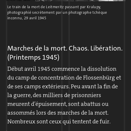
Le train de la mort de Leitmeritz passant par Kralupy,
À la fin de la guerre, plus de 5 000
photographié secrètement par un photographe tchèque
inconnu, 29 avril 1945
prisonniers travaillent pour Messerschmitt.
L’exploitation de la carrière est alors
pratiquement suspendue.
Marches de la mort. Chaos. Libération.
(Printemps 1945)
Début avril 1945 commence la dissolution
du camp de concentration de Flossenbürg et
de ses camps extérieurs. Peu avant la fin de
la guerre, des milliers de prisonniers
meurent d’épuisement, sont abattus ou
Lettre de Hans Halboth avec un croquis du camp de
assommés lors des marches de la mort.
concentration, 16 avril 1944
Nombreux sont ceux qui tentent de fuir.