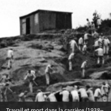
la plupart des détenus, la question
déterminante est : « Comment vais-je arriver
à survivre demain? »
Article tiré du journal « Bayerische Ostmark », 23 juin 1938
Le 23 juin 1938, le premier communiqué de presse faisant
référence au camp de concentration de Flossenbürg est publié.
Dans une courte note, l’auteur rapporte que les SS du camp ont
participé à la fête du solstice à Flossenbürg
Travail et mort dans la carrière (1938–