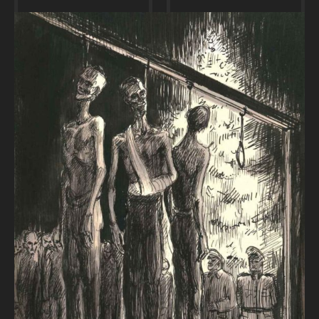
prisonniers.
Les troupes SS sont responsables de la
surveillance des prisonniers.
Environ 90 membres de la SS travaillent à
l’état-major de la Kommandantur du camp
de concentration de Flossenbürg. Les équipes
de sentinelles atteignent jusqu’au printemps
1940 un effectif d’environ 300 hommes.
Celui-ci augmentera avec l’extension des
camps extérieurs jusqu’à environ 2 500
hommes et 500 femmes en 1945. Après le
début de la guerre, de nombreux jeunes SS
sont mutés au front. Dès lors, pour les
remplacer dans les camps de concentration,