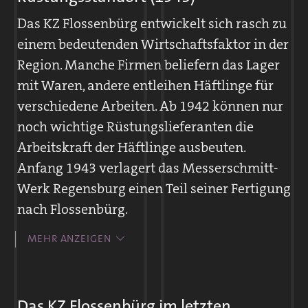
wird oft zum ersten Mal mit KZ-Häftlingen
Das KZ Flossenbürg entwickelt sich rasch zu
konfrontiert. Häufig helfen Kriegsgefangene
einem bedeutenden Wirtschaftsfaktor in der
oder Zwangsarbeiter den Gefangenen.
Region. Manche Firmen beliefern das Lager
Vereinzelt verschaffen auch Deutsche den
mit Waren, andere entleihen Häftlinge für
Häftlingen Nahrungsmittel oder leiten
verschiedene Arbeiten. Ab 1942 können nur
heimlich Briefe an deren Angehörige weiter.
noch wichtige Rüstungslieferanten die
Harte Arbeit und schlechte Versorgung
Arbeitskraft der Häftlinge ausbeuten.
prägen den Alltag. Viele Häftlinge versuchen
Anfang 1943 verlagert das Messerschmitt-
zu fliehen, meistens ohne Erfolg.
Werk Regensburg einen Teil seiner Fertigung
nach Flossenbürg.
Seit 1940 fordern regionale Unternehmen,
MEHR ANZEIGEN
Dienststellen und Privatleute bei der
Der vielfach ausgezeichnete Radsportler Eugen Plappert, um
Kommandantur in Flossenbürg Häftlinge an.
1930
Diese führen unter Bewachung für eine
Das KZ Flossenbürg im letzten