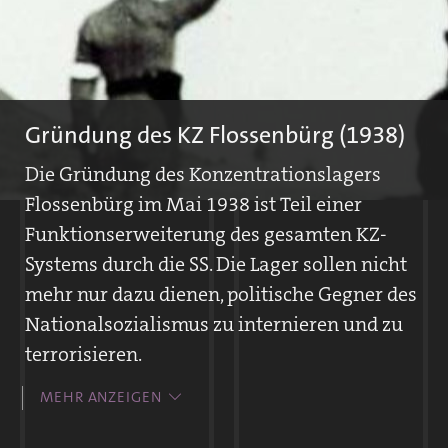
Gründung des KZ Flossenbürg (1938)
Die Gründung des Konzentrationslagers
Flossenbürg im Mai 1938 ist Teil einer
Funktionserweiterung des gesamten KZ-
Systems durch die SS. Die Lager sollen nicht
mehr nur dazu dienen, politische Gegner des
Nationalsozialismus zu internieren und zu
terrorisieren.
Die SS will nun auch wirtschaftlichen Profit
MEHR ANZEIGEN
aus der Häftlingsarbeit ziehen. Gefangene