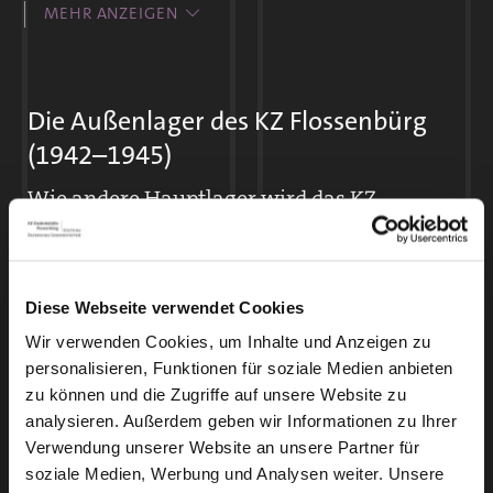
Die SS versucht die Massentötungen im
MEHR ANZEIGEN
Geheimen durchzuführen. Trotzdem bleiben
sie nicht unbemerkt. Die Häftlinge sehen
Exekutionskommandos der SS im Lager.
Die Außenlager des KZ Flossenbürg
Mitgefangene verschwinden spurlos.
(1942–1945)
Wie andere Hauptlager wird das KZ
Leichenträger- und
Flossenbürg ab 1942 zur Zentrale eines weit
Krematoriumskommandos müssen die
verzweigten Lagersystems. Seine annähernd
sterblichen Überreste der Ermordeten
80 Außenlager erstrecken sich von
beseitigen. Häftlingsschreiber streichen die
Diese Webseite verwendet Cookies
Würzburg bis Prag und vom nördlichen
Namen aus Listen.
Wir verwenden Cookies, um Inhalte und Anzeigen zu
Sachsen bis nach Niederbayern. In 27
personalisieren, Funktionen für soziale Medien anbieten
In gezielten Aktionen ermordet die SS
Außenlagern befinden sich weibliche
zu können und die Zugriffe auf unsere Website zu
polnische Gefangene, ausländische
analysieren. Außerdem geben wir Informationen zu Ihrer
Häftlinge. Die Arbeitsbedingungen und
Zwangsarbeiter, sowjetische
Verwendung unserer Website an unsere Partner für
Überlebenschancen der Häftlinge
soziale Medien, Werbung und Analysen weiter. Unsere
Kriegsgefangene und kranke, alte oder