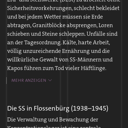
Sicherheitsvorkehrungen, schlecht bekleidet
und bei jedem Wetter müssen sie Erde
abtragen, Granitblöcke absprengen, Loren
schieben und Steine schleppen. Unfälle sind
an der Tagesordnung. Kälte, harte Arbeit,
völlig unzureichende Ernährung und die
willkürliche Gewalt von SS-Männern und
Kapos führen zum Tod vieler Häftlinge.
Ein Arbeitstag im Steinbruch dauert zwölf
MEHR ANZEIGEN
Stunden, nur unterbrochen von einer kurzen
Pause, in der eine dünne Suppe ausgegeben
wird. Die SS zwingt Häftlinge, stundenlang
Die SS in Flossenbürg (1938–1945)
im Kreis zu gehen und dabei Steine zu
Die Verwaltung und Bewachung der
schleppen.
Konzentrationslager ist eine zentrale