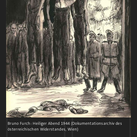
etwa 2.500 Männer und 500 Frauen im Jahr
1945 an. Nach Kriegsbeginn werden viele
jüngere SS-Männer an die Front versetzt. Die
SS-Führung verpflichtet nun ältere Männer,
Luftwaffensoldaten, Angehörige anderer
Nationen und Frauen zum Einsatz in den
Konzentrationslagern.
Nach dem Krieg erhalten die meisten SS-
Angehörigen des KZ Flossenbürg für ihre
Verbrechen nur geringfügige Strafen.
Bruno Furch: Heiliger Abend 1944 (Dokumentationsarchiv des
österreichischen Widerstandes, Wien)