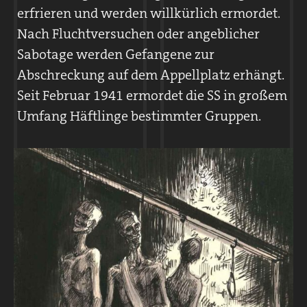
Die Totenkopfverbände in einem
erfrieren und werden willkürlich ermordet.
Konzentrationslager gliedern sich in
Nach Fluchtversuchen oder angeblicher
Kommandanturstab und Wachsturmbann.
Sabotage werden Gefangene zur
An der Spitze des Lagers steht der
Abschreckung auf dem Appellplatz erhängt.
Kommandant. Er entscheidet zusammen mit
Seit Februar 1941 ermordet die SS in großem
ihm untergeordneten Abteilungen über das
Umfang Häftlinge bestimmter Gruppen.
Schicksal der Häftlinge.
Die SS-Mannschaften sind für die
Bewachung der Gefangenen zuständig.
Im Kommandanturstab des KZ Flossenbürg
arbeiten etwa 90 SS-Angehörige. Die
Wachmannschaften erreichen bis Frühjahr
1940 eine Stärke von etwa 300 Mann. Diese
wächst mit dem Ausbau der Außenlager auf