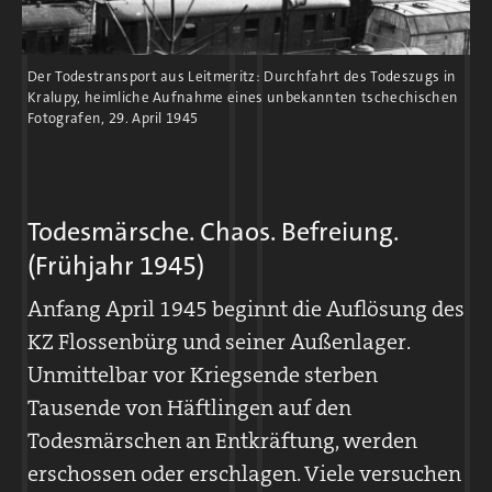
Bei Kriegsende arbeiten über 5.000 Häftlinge
für Messerschmitt. Der Steinbruchbetrieb
Der Todestransport aus Leitmeritz: Durchfahrt des Todeszugs in
wird nahezu eingestellt.
Kralupy, heimliche Aufnahme eines unbekannten tschechischen
Fotografen, 29. April 1945
Todesmärsche. Chaos. Befreiung.
(Frühjahr 1945)
Anfang April 1945 beginnt die Auflösung des
KZ Flossenbürg und seiner Außenlager.
Unmittelbar vor Kriegsende sterben
Tausende von Häftlingen auf den
Brief von Hans Halboth mit Zeichnung des Lagers, 16. April 1944
Todesmärschen an Entkräftung, werden
erschossen oder erschlagen. Viele versuchen