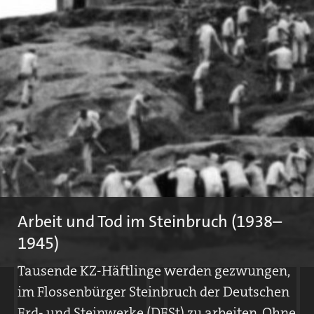
Artikel aus der Zeitung »Bayerische Ostmark«, 23. Juni 1938
Am 23. Juni 1938 erscheint die erste Pressemeldung, die auf das
Konzentrationslager Flossenbürg hinweist. In einer kurzen Notiz
berichtet der Autor über die Beteiligung der Lager-SS an der
Sonnwendfeier in Flossenbürg
Arbeit und Tod im Steinbruch (1938–
1945)
Tausende KZ-Häftlinge werden gezwungen,
im Flossenbürger Steinbruch der Deutschen
Erd- und Steinwerke (DESt) zu arbeiten. Ohne