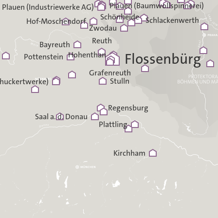
Plauen (Baumwollspinnerei)
Plauen (Industriewerke AG)
Schönheide
Schlackenwerth
Hof-Moschendorf
Zwodau
Reuth
Bayreuth
Hohenthan
Flossenbürg
Pottenstein
Grafenreuth
Stulln
huckertwerke)
Regensburg
Saal a. d. Donau
Plattling
Kirchham