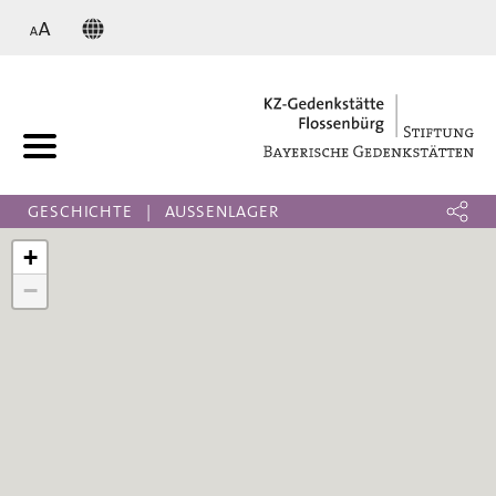
KZ
GESCHICHTE
AUSSENLAGER
+
−