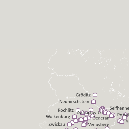
Gröditz
Neuhirschstein
Seifhenne
Rochlitz
Zschachwitz
Porsc
Wolkenburg
Oederan
S
Zwickau
Venusberg