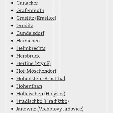
Ganacker
Grafenreuth
Graslitz (Kraslice)
Gröditz
Gundelsdorf
Hainichen
Helmbrechts
Hersbruck
Hertine (Rtyně)
Hof-Moschendorf
Hohenstein-Ernstthal
Hohenthan
Holleischen (Holýšov)
Hradischko (Hradištko)
Janowitz (Vrchotovy Janovice)