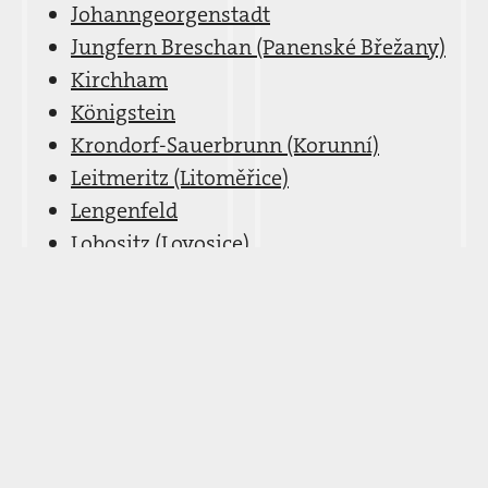
Johanngeorgenstadt
Jungfern Breschan (Panenské Břežany)
Kirchham
Königstein
Krondorf-Sauerbrunn (Korunní)
Leitmeritz (Litoměřice)
Lengenfeld
Lobositz (Lovosice)
Mehltheuer
Mittweida
Mockethal-Zatzschke
Mülsen St. Micheln
Neuhirschstein
Neurohlau (Nová Role)
Nossen