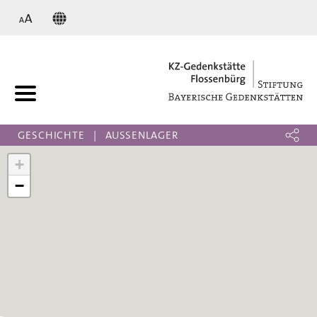
KZ
GESCHICHTE
AUSSENLAGER
+
−