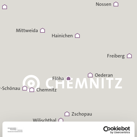
Nossen
Mittweida
Hainichen
Freiberg
Oederan
Flöha
r-Schönau
Chemnitz
Zschopau
Wilischthal
Venusberg