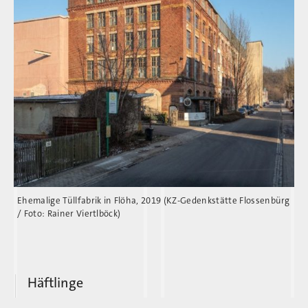
Ehemalige Tüllfabrik in Flöha, 2019 (KZ-Gedenkstätte Flossenbürg
/ Foto: Rainer Viertlböck)
Plattling
Häftlinge
Über 330 russische, 180 französische, über 80