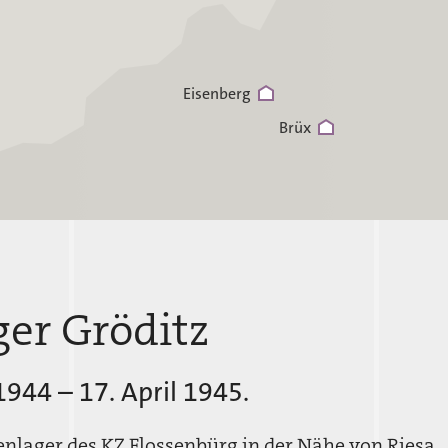
Eisenberg
Brüx
er Gröditz
dorf-Sauerbrunn
944 – 17. April 1945.
nlager des KZ Flossenbürg in der Nähe von Riesa.