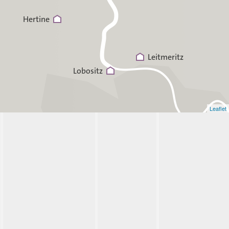
Hertine
Leitmeritz
Lobositz
Leaflet