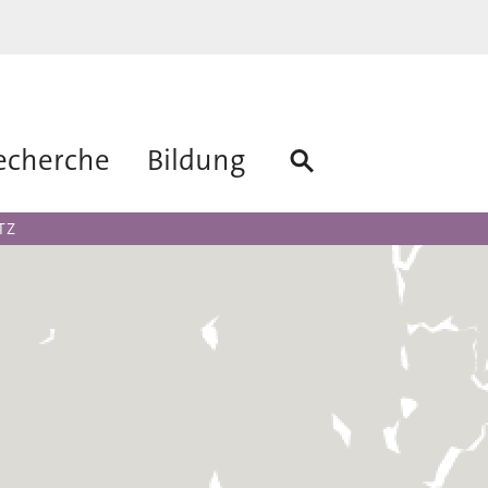
echerche
Bildung
TZ