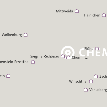
Mittweida
Hainichen
Wolkenburg
Flöha
Siegmar-Schönau
Chemnitz
enstein-Ernstthal
eln
Zsc
Wilischthal
Venusberg