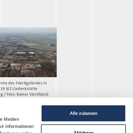
Jungfern Bre
hme des Fabrikgeländes in
019 (KZ-Gedenkstätte
g / Foto: Rainer Viertlböck)
Alle zulassen
le Medien
Hradisch
ir Informationen
Ablehnen