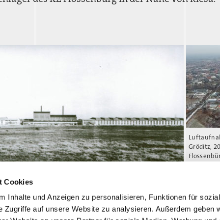
Luftaufna
Gröditz, 2
Flossenbür
schen Stahlwerke Gröditz, um 1940 (Schmiedewerke
t Cookies
esigen Halle müssen die Häftlinge arbeiten und unterkommen.
 Inhalte und Anzeigen zu personalisieren, Funktionen für sozia
e Zugriffe auf unsere Website zu analysieren. Außerdem geben w