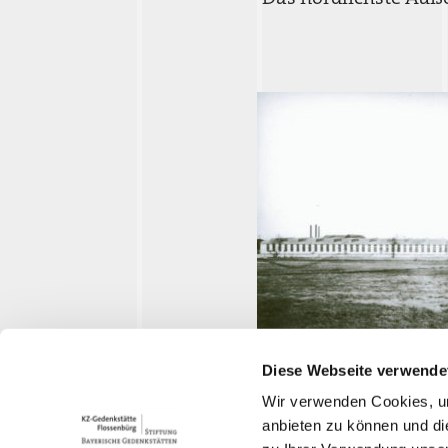
Zwodau
Maschinenbau der Mitteldeut
Diese Webseite verwende
Gröditz). In einem Teil der ri
Wir verwenden Cookies, um
anbieten zu können und di