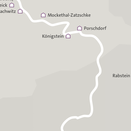
eick
achwitz
Mockethal-Zatzschke
Porschdorf
Königstein
Rabstein