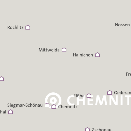
Nossen
Rochlitz
Mittweida
Hainichen
Fr
Oedera
Flöha
Siegmar-Schönau
Chemnitz
hal
Zschopau