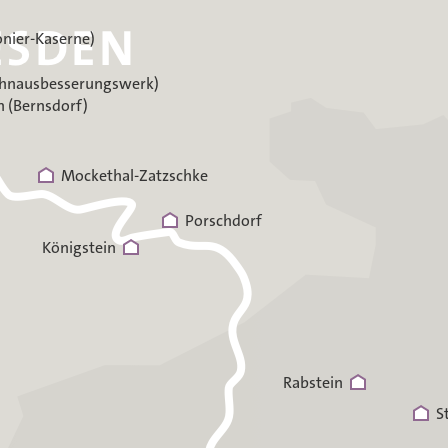
onier-Kaserne)
ahnausbesserungswerk)
 (Bernsdorf)
Mockethal-Zatzschke
Porschdorf
Königstein
Rabstein
S