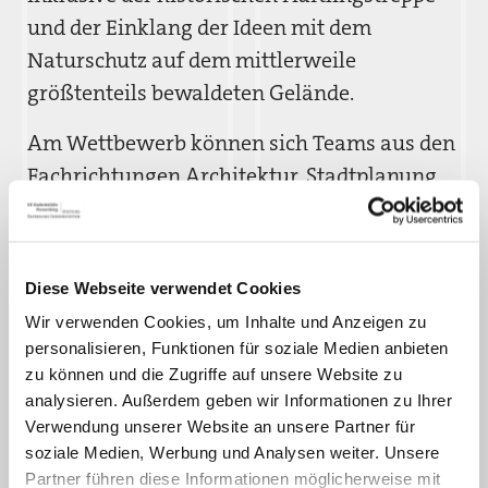
und der Einklang der Ideen mit dem
Naturschutz auf dem mittlerweile
größtenteils bewaldeten Gelände.
Am Wettbewerb können sich Teams aus den
Fachrichtungen Architektur, Stadtplanung
und Landschaftsarchitektur in möglicher
Zusammenarbeit mit weiteren Fachplanern
und beispielsweise geschichts-,
Diese Webseite verwendet Cookies
kulturwissenschaftlichen oder
Wir verwenden Cookies, um Inhalte und Anzeigen zu
philosophischen Disziplinen beteiligen. Die
personalisieren, Funktionen für soziale Medien anbieten
erste Phase des Wettbewerbs ist offen. Für
zu können und die Zugriffe auf unsere Website zu
die zweite Phase wählt das Preisgericht
analysieren. Außerdem geben wir Informationen zu Ihrer
Verwendung unserer Website an unsere Partner für
maximal 15 Teams aus. Die Preisverleihung
soziale Medien, Werbung und Analysen weiter. Unsere
findet im Frühjahr 2027 statt. Alle
Partner führen diese Informationen möglicherweise mit