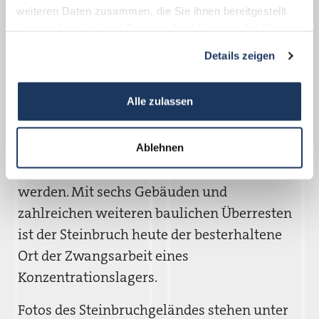
Informationen zum Verfahren sind auf der
weiteren Daten zusammen, die Sie ihnen bereitgestellt
Homepage der KZ-Gedenkstätte Flossenbürg
haben oder die sie im Rahmen Ihrer Nutzung der Dienste
gesammelt haben.
zu finden.
Details zeigen
Der Granitabbau im ehemaligen KZ-
Alle zulassen
Steinbruch am „Wurmstein“ in Flossenbürg
endete 2024. Das Gelände wird in den
kommenden Jahren schrittweise in die
Ablehnen
Arbeit der KZ-Gedenkstätte eingebunden
werden. Mit sechs Gebäuden und
zahlreichen weiteren baulichen Überresten
ist der Steinbruch heute der besterhaltene
Ort der Zwangsarbeit eines
Konzentrationslagers.
Fotos des Steinbruchgeländes stehen unter