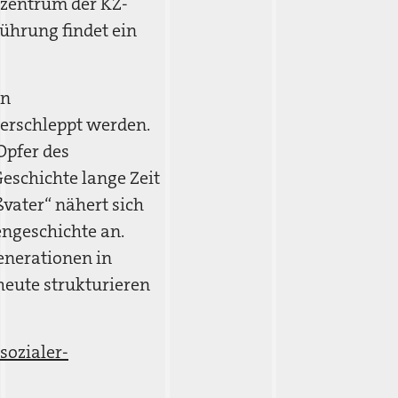
szentrum der KZ-
führung findet ein
en
verschleppt werden.
Opfer des
Geschichte lange Zeit
vater“ nähert sich
engeschichte an.
enerationen in
heute strukturieren
ozialer-