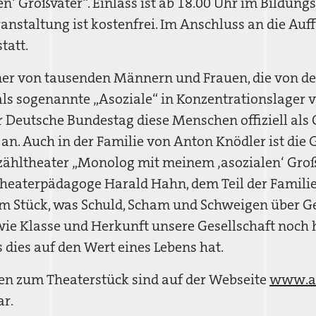
n‘ Großvater“. Einlass ist ab 18.00 Uhr im Bildung
anstaltung ist kostenfrei. Im Anschluss an die Auf
tatt.
iner von tausenden Männern und Frauen, die von d
als sogenannte „Asoziale“ in Konzentrationslager 
r Deutsche Bundestag diese Menschen offiziell als 
an. Auch in der Familie von Anton Knödler ist die 
zähltheater „Monolog mit meinem ‚asozialen‘ Groß
Theaterpädagoge Harald Hahn, dem Teil der Famili
em Stück, was Schuld, Scham und Schweigen über G
wie Klasse und Herkunft unsere Gesellschaft noch 
 dies auf den Wert eines Lebens hat.
en zum Theaterstück sind auf der Webseite
www.as
ar.