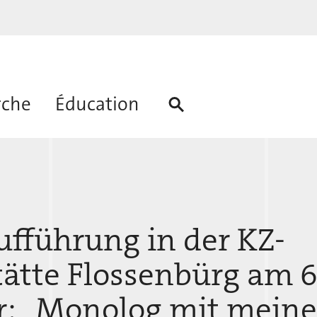
rche
Éducation
ufführung in der KZ-
ätte Flossenbürg am 6.
r: „Monolog mit mein