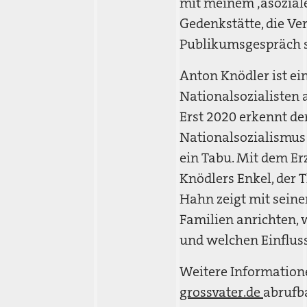
mit meinem ‚asoziale
Gedenkstätte, die Ver
Publikumsgespräch s
Anton Knödler ist e
Nationalsozialisten 
Erst 2020 erkennt de
Nationalsozialismus 
ein Tabu. Mit dem Er
Knödlers Enkel, der 
Hahn zeigt mit sein
Familien anrichten, 
und welchen Einfluss
Weitere Information
grossvater.de
abrufb