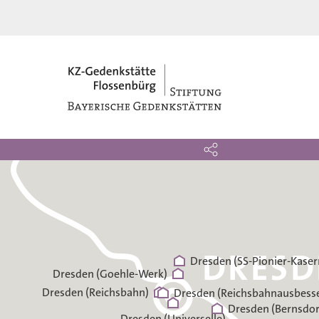
öditz
KZ-Gedenkstätte Fl
Gedächtnisallee 5
D-92696 Flossenbürg
+49 9603-90390-0
information@gedenkstaette-
flossenbuerg.de
Dresden (SS-Pionier-Kaser
Dresden (Goehle-Werk)
Dresden (Reichsbahn)
Dresden (Reichsbahnausbess
Dresden (Bernsdor
Dresden (Universelle)