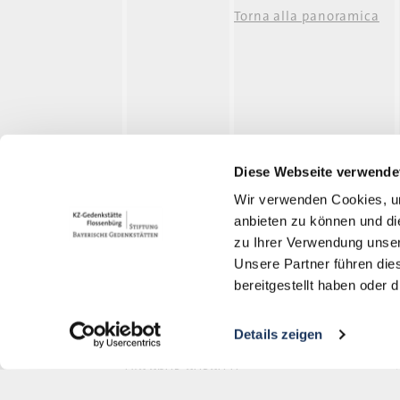
Torna alla panoramica
Zwodau
Diese Webseite verwende
Wir verwenden Cookies, um
anbieten zu können und di
Memoriale del campo di
zu Ihrer Verwendung unser
concentramento di Flossenbürg
Unsere Partner führen die
bereitgestellt haben oder
Gedächtnisallee 5
D-92696 Flossenbürg
Details zeigen
+49 9603-90390-0
information@gedenkstaette-