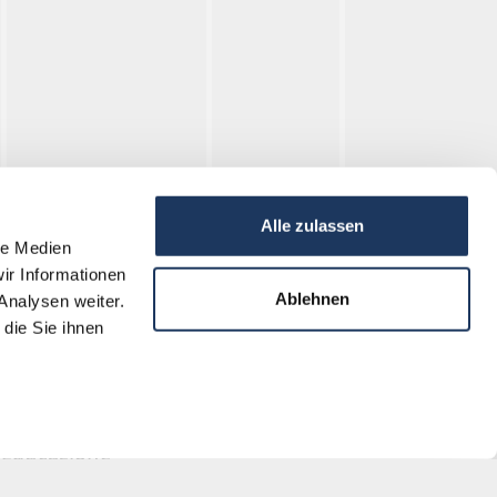
Alle zulassen
le Medien
ir Informationen
Ricerca
Ablehnen
Analysen weiter.
die Sie ihnen
Libro dei Morti
Archivio
Educazione