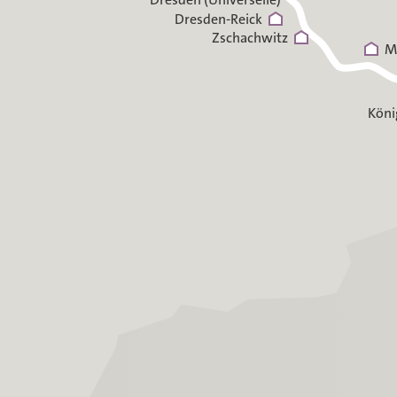
Dresden-Reick
Zschachwitz
M
Köni