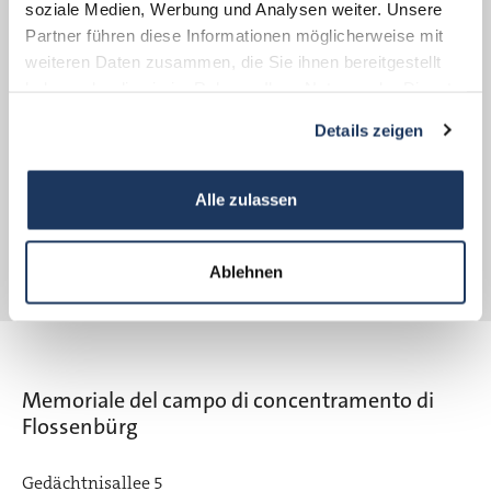
Vonseiten der KZ-Gedenkstätte werden die
soziale Medien, Werbung und Analysen weiter. Unsere
Partner führen diese Informationen möglicherweise mit
Leiterin der Bildungsabteilung, Dr. Christa
weiteren Daten zusammen, die Sie ihnen bereitgestellt
Schikorra, und der Vorsitzende des
haben oder die sie im Rahmen Ihrer Nutzung der Dienste
Fördervereins, Dekan Karlhermann Schötz,
gesammelt haben.
Details zeigen
sprechen. Im Anschluss findet eine
Kranzniederlegung im Tal des Todes statt.
Alle zulassen
Ablehnen
Memoriale del campo di concentramento di
Flossenbürg
Gedächtnisallee 5