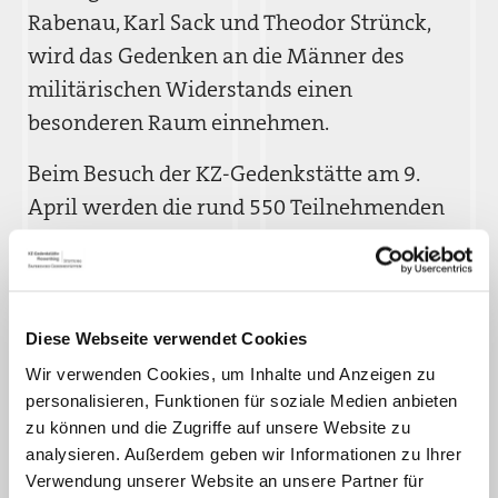
Rabenau, Karl Sack und Theodor Strünck,
wird das Gedenken an die Männer des
militärischen Widerstands einen
besonderen Raum einnehmen.
Beim Besuch der KZ-Gedenkstätte am 9.
April werden die rund 550 Teilnehmenden
nach einer Einführung durch Mitarbeitende
der Bildungsabteilung zunächst das
Gelände, die Ausstellungen und auch den
ehemaligen Steinbruch besichtigen. Um 13
Diese Webseite verwendet Cookies
Uhr findet im ehemaligen Arresthof eine
Wir verwenden Cookies, um Inhalte und Anzeigen zu
personalisieren, Funktionen für soziale Medien anbieten
Gedenkzeremonie statt, unter Mitwirkung
zu können und die Zugriffe auf unsere Website zu
des Bürgermeisters von Cremona und des
analysieren. Außerdem geben wir Informationen zu Ihrer
Präsidenten der Provinz von Cremona.
Verwendung unserer Website an unsere Partner für