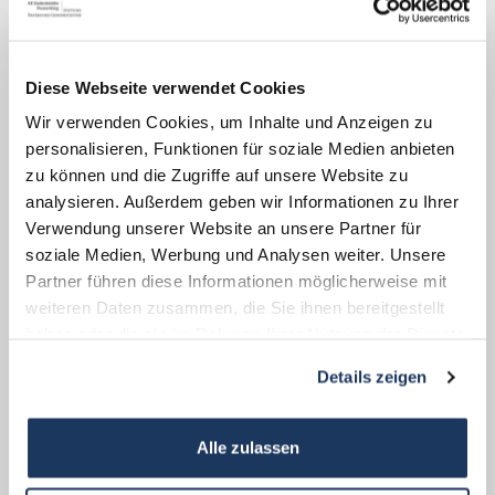
Die SICHTUNG IV ist eine Kunstinstallation
von Hildegard Rasthofer und Christian
Neumaier. Die Skulptur besteht aus 13
Diese Webseite verwendet Cookies
stählernen Kuben. Im Inneren führt eine
Wir verwenden Cookies, um Inhalte und Anzeigen zu
Treppe mit insgesamt 156 Stufen über mehr
personalisieren, Funktionen für soziale Medien anbieten
zu können und die Zugriffe auf unsere Website zu
als 30 Höhenmeter bis zur
analysieren. Außerdem geben wir Informationen zu Ihrer
Aussichtsplattform auf der obersten Ebene.
Verwendung unserer Website an unsere Partner für
soziale Medien, Werbung und Analysen weiter. Unsere
Da nicht mehr als fünf Personen gleichzeitig
Partner führen diese Informationen möglicherweise mit
auf der Aussichtsplattform zugelassen sind,
weiteren Daten zusammen, die Sie ihnen bereitgestellt
bittet die KZ-Gedenkstätte um Verständnis
haben oder die sie im Rahmen Ihrer Nutzung der Dienste
gesammelt haben.
für eventuelle Wartezeiten. Bei Starkregen,
Details zeigen
Schneefall und ab Windstärke 7 ist die
SICHTUNG IV geschlossen.
Alle zulassen
Pressefotos der SICHTUNG IV und der KZ-