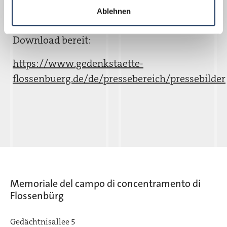
Gedenkstätte Flossenbürg stehen im
Ablehnen
Pressebereich unserer Homepage zum
Download bereit:
https://www.gedenkstaette-
flossenbuerg.de/de/pressebereich/pressebilder
Memoriale del campo di concentramento di
Flossenbürg
Gedächtnisallee 5