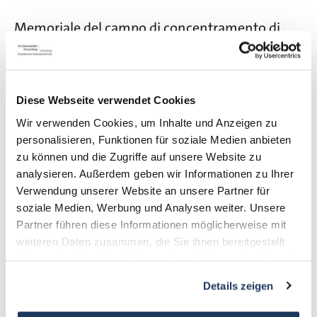
Memoriale del campo di concentramento di
Flossenbürg
Gedächtnisallee 5
Diese Webseite verwendet Cookies
D-92696 Flossenbürg
Wir verwenden Cookies, um Inhalte und Anzeigen zu
personalisieren, Funktionen für soziale Medien anbieten
+49 9603-90390-0
zu können und die Zugriffe auf unsere Website zu
information@gedenkstaette-flossenbuerg.de
analysieren. Außerdem geben wir Informationen zu Ihrer
Verwendung unserer Website an unsere Partner für
Contatto
soziale Medien, Werbung und Analysen weiter. Unsere
Chi siamo
Partner führen diese Informationen möglicherweise mit
weiteren Daten zusammen, die Sie ihnen bereitgestellt
Associazione degli Amici
haben oder die sie im Rahmen Ihrer Nutzung der Dienste
Attualità
gesammelt haben.
Details zeigen