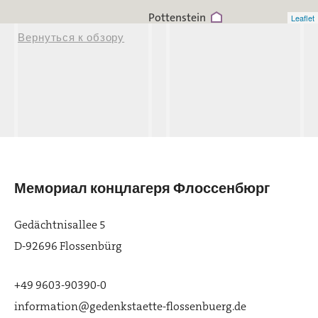
Pottenstein
Leaflet
Вернуться к обзору
Мемориал концлагеря Флоссенбюрг
Gedächtnisallee 5
Hersbruck
D-92696 Flossenbürg
+49 9603-90390-0
Nürnberg (SS-Kaserne)
information@gedenkstaette-flossenbuerg.de
twerke)