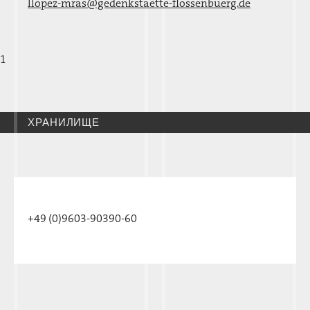
llopez-mras@gedenkstaette-flossenbuerg.de
1
ХРАНИЛИЩЕ
+49 (0)9603-90390-60