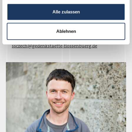
Alle zulassen
Sonja Sczech, Dipl.-Kulturwirtin (Univ.)
Организация
Ablehnen
+49 (0)9603-90390-36
ssczech@gedenkstaette-flossenbuerg.de