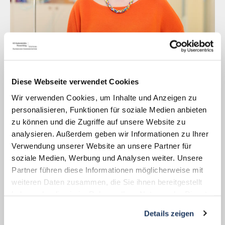
Hedda Fischer, Dipl.-Kauffrau
Организация и планирование
Diese Webseite verwendet Cookies
+49 (0)9603-90390-10
hfischer@gedenkstaette-flossenbuerg.de
Wir verwenden Cookies, um Inhalte und Anzeigen zu
personalisieren, Funktionen für soziale Medien anbieten
zu können und die Zugriffe auf unsere Website zu
analysieren. Außerdem geben wir Informationen zu Ihrer
Verwendung unserer Website an unsere Partner für
soziale Medien, Werbung und Analysen weiter. Unsere
Partner führen diese Informationen möglicherweise mit
weiteren Daten zusammen, die Sie ihnen bereitgestellt
haben oder die sie im Rahmen Ihrer Nutzung der Dienste
gesammelt haben.
Details zeigen