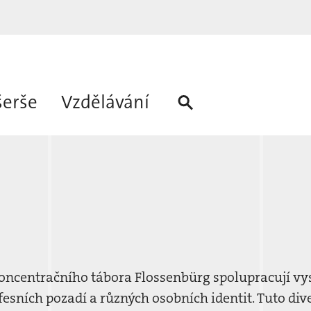
šerše
Vzdělávání
ncentračního tábora Flossenbürg spolupracují vys
ofesních pozadí a různých osobních identit. Tuto di