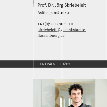
Prof. Dr. Jörg Skriebeleit
ředitel památníku
+49 (0)9603-90390-0
jskriebeleit@gedenkstaette-
flossenbuerg.de
CENTRÁLNÍ SLUŽBY