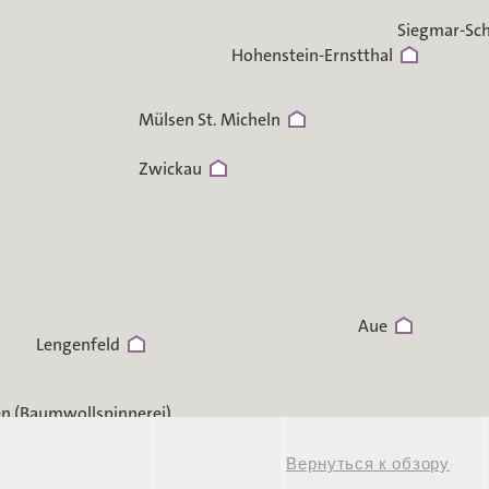
Siegmar-Sc
Hohenstein-Ernstthal
Mülsen St. Micheln
Zwickau
Aue
Lengenfeld
en (Baumwollspinnerei)
Schönheide
Вернуться к обзору