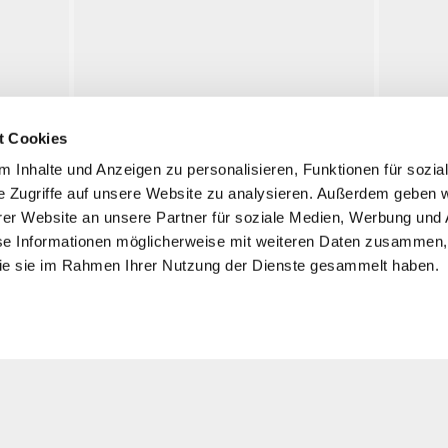
eorgenstadt
Krondorf-Sauerbrunn
t Cookies
Schlackenwert
 Inhalte und Anzeigen zu personalisieren, Funktionen für sozia
e Zugriffe auf unsere Website zu analysieren. Außerdem geben w
Neurohlau
Посещение
er Website an unsere Partner für soziale Medien, Werbung und 
se Informationen möglicherweise mit weiteren Daten zusammen, 
Информация
 die sie im Rahmen Ihrer Nutzung der Dienste gesammelt haben.
Выставки
Мероприятия
История
Флос­сен­бюрг