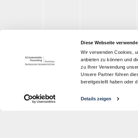
Johanng
Diese Webseite verwende
Graslitz
Wir verwenden Cookies, um
anbieten zu können und di
Мемориал концлагеря
zu Ihrer Verwendung unser
Флоссенбюрг
Unsere Partner führen die
bereitgestellt haben oder
Gedächtnisallee 5
Zwodau
D-92696 Flossenbürg
Details zeigen
+49 9603-90390-0
information@gedenkstaette-
flossenbuerg.de