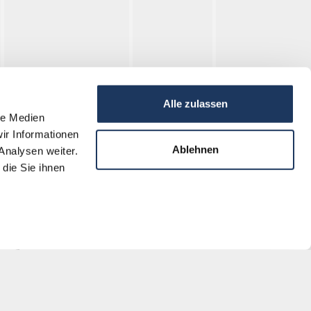
Alle zulassen
le Medien
ir Informationen
Исследование
Ablehnen
Analysen weiter.
die Sie ihnen
Книга регистрации смертей
Архив
Образование
Наши предложения
Образовательный центр