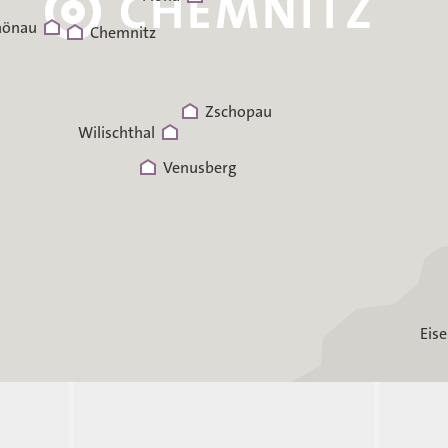
hönau
Chemnitz
Zschopau
Wilischthal
Venusberg
Eis