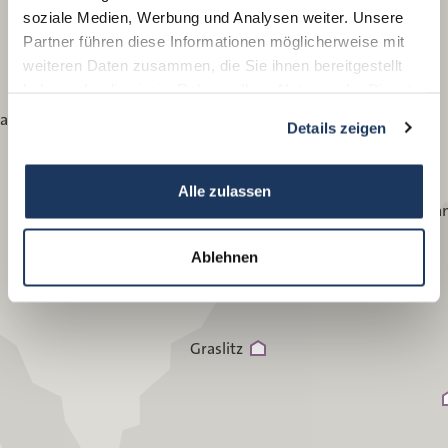
soziale Medien, Werbung und Analysen weiter. Unsere
Aue
Partner führen diese Informationen möglicherweise mit
Lengenfeld
weiteren Daten zusammen, die Sie ihnen bereitgestellt
haben oder die sie im Rahmen Ihrer Nutzung der Dienste
gesammelt haben.
lauen (Baumwollspinnerei)
Details zeigen
Schönheide
Alle zulassen
Joha
Ablehnen
Graslitz