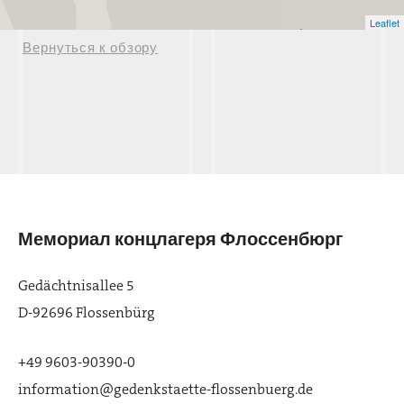
Leaflet
Zwodau
Вернуться к обзору
Мемориал концлагеря Флоссенбюрг
Gedächtnisallee 5
D-92696 Flossenbürg
+49 9603-90390-0
information@gedenkstaette-flossenbuerg.de