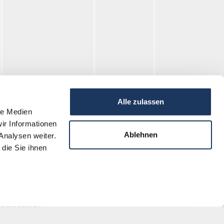
Stulln
Alle zulassen
le Medien
ir Informationen
Recherche
Ablehnen
Analysen weiter.
die Sie ihnen
Registre mortuaire
Archives
Éducation