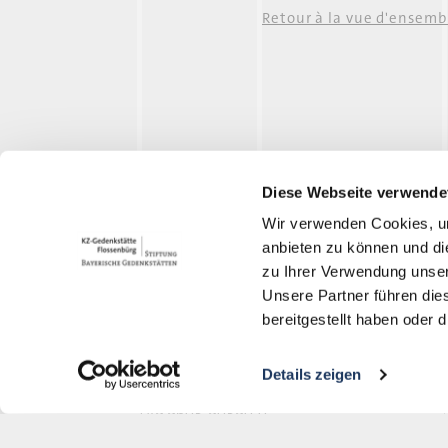
Nürnberg (SS-K
Retour à la vue d'ensemb
Nürnberg (Siemens-Schuckertwerke)
Diese Webseite verwende
Wir verwenden Cookies, um
anbieten zu können und di
Mémorial du camp de
zu Ihrer Verwendung unser
concentration de Flossenbürg
Unsere Partner führen die
bereitgestellt haben oder
Gedächtnisallee 5
D-92696 Flossenbürg
Details zeigen
+49 9603-90390-0
information@gedenkstaette-