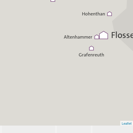
Hohenthan
Floss
Altenhammer
Grafenreuth
Leaflet