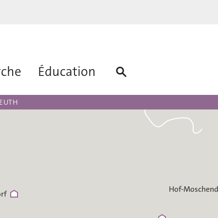
rche
Éducation
Plaue
REUTH
Hof-Moschend
rf