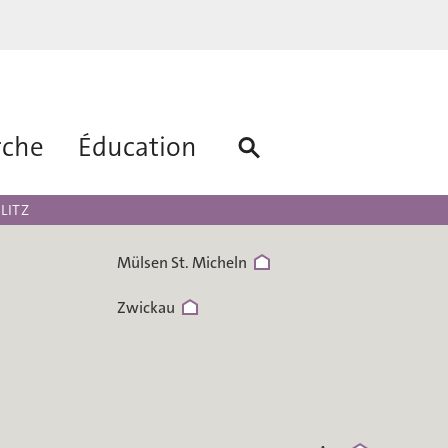
Wolkenburg
rche
Éducation
Siegmar-Sch
Hohenstein-Ernstthal
LITZ
Mülsen St. Micheln
Zwickau