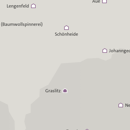
Aue
Lengenfeld
 (Baumwollspinnerei)
Schönheide
Johanngeo
Graslitz
Ne