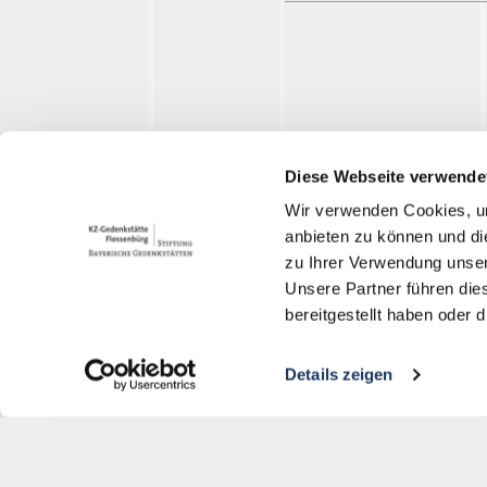
Alt
Diese Webseite verwende
Wir verwenden Cookies, um
anbieten zu können und di
Mémorial du camp de
zu Ihrer Verwendung unser
concentration de Flossenbürg
Unsere Partner führen die
bereitgestellt haben oder
Gedächtnisallee 5
D-92696 Flossenbürg
Details zeigen
+49 9603-90390-0
information@gedenkstaette-
Stull