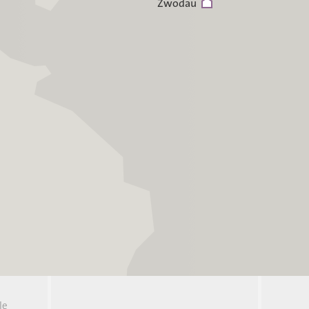
Zwodau
le