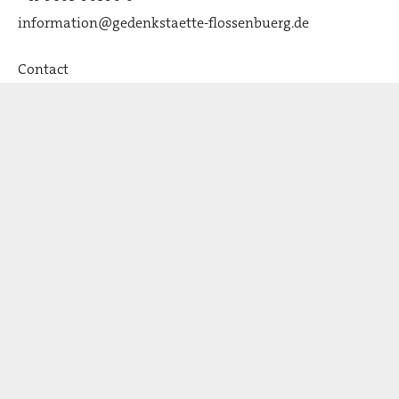
information@gedenkstaette-flossenbuerg.de
Hradischko
Contact
Qui sommes-nous
Association des Amis
Actualité
Distinctions et partenaires:
Janowitz