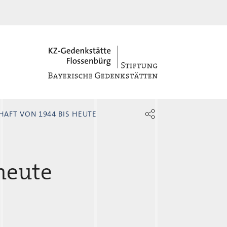
KZ-Gedenkstätte Fl
Gedächtnisallee 5
AFT VON 1944 BIS HEUTE
D-92696 Flossenbürg
+49 9603-90390-0
heute
information@gedenkstaette-
flossenbuerg.de