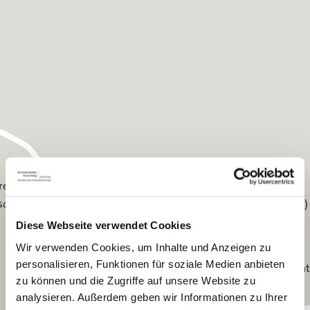
Dresden (SS-Pionier-Kaserne)
resden (Goehle-Werk)
sden (Reichsbahn)
Dresden (Reichsbahnausbesserungswerk)
Dresden (Bernsdorf)
Diese Webseite verwendet Cookies
Dresden (Universelle)
Dresden-Reick
Wir verwenden Cookies, um Inhalte und Anzeigen zu
Zschachwitz
personalisieren, Funktionen für soziale Medien anbieten
Mockethal-Zat
zu können und die Zugriffe auf unsere Website zu
analysieren. Außerdem geben wir Informationen zu Ihrer