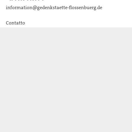
information@gedenkstaette-flossenbuerg.de
Contatto
Chi siamo
Associazione degli Amici
Attualità
Premi e partner: