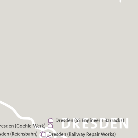
Dresden (SS Engineer's Barracks)
resden (Goehle-Werk)
sden (Reichsbahn)
Dresden (Railway Repair Works)