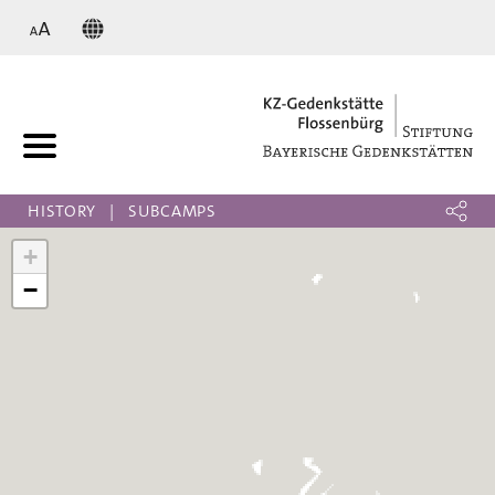
KZ
HISTORY
SUBCAMPS
+
−