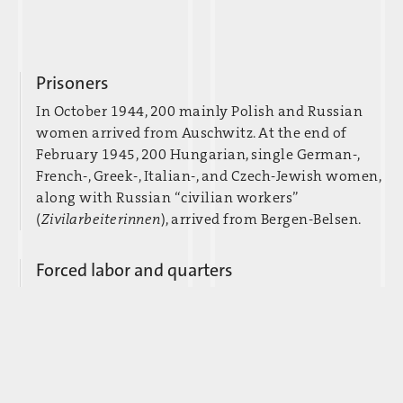
Prisoners
In October 1944, 200 mainly Polish and Russian
women arrived from Auschwitz. At the end of
February 1945, 200 Hungarian, single German-,
French-, Greek-, Italian-, and Czech-Jewish women,
along with Russian “civilian workers”
(
Zivilarbeiterinnen
), arrived from Bergen-Belsen.
Forced labor and quarters
Production of munitions in the Ica factory of
Zeiss-Ikon AG (Mügelner Straße 40), where the
women were most likely also quartered.
Guards