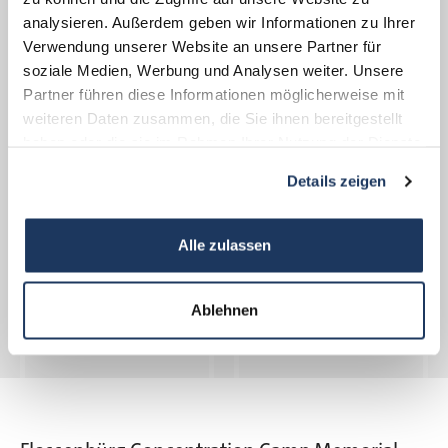
Press
analysieren. Außerdem geben wir Informationen zu Ihrer
presse@gedenkstaette-flossenbuerg.de
Verwendung unserer Website an unsere Partner für
soziale Medien, Werbung und Analysen weiter. Unsere
Partner führen diese Informationen möglicherweise mit
weiteren Daten zusammen, die Sie ihnen bereitgestellt
haben oder die sie im Rahmen Ihrer Nutzung der Dienste
gesammelt haben.
Use of rooms in the education center
Details zeigen
veranstaltungen@gedenkstaette-flossenbuerg.de
Alle zulassen
Ablehnen