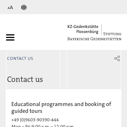
KZ
CONTACT US
Contact us
Educational programmes and booking of
guided tours
+49 (0)9603-90390-444
Mon – Fri 9:00 a.m. – 12:00 p.m
.