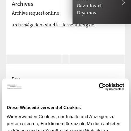
Archives
Gavriilovich
Dryamov
Archive request online
archiv@gedenkstaette-flossenbuerg.de
Fax
+49 (0)9603-90390-199
Diese Webseite verwendet Cookies
Wir verwenden Cookies, um Inhalte und Anzeigen zu
personalisieren, Funktionen für soziale Medien anbieten
zu können und die Zugriffe auf unsere Website zu