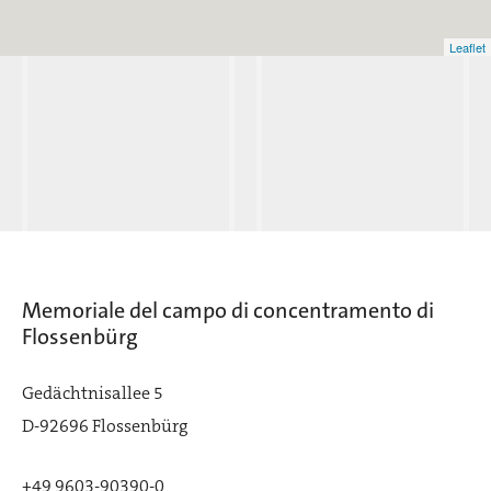
Leaflet
Regensburg
Memoriale del campo di concentramento di
Flossenbürg
rtraubling
Gedächtnisallee 5
D-92696 Flossenbürg
+49 9603-90390-0