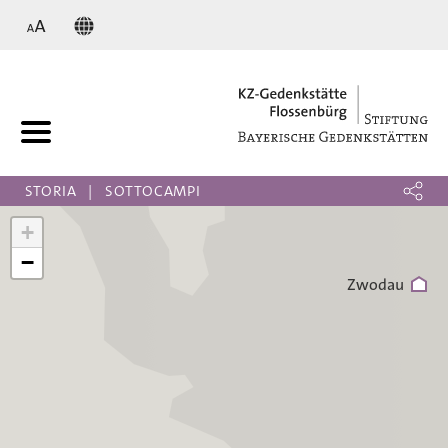
KZ
Graslitz
STORIA
SOTTOCAMPI
+
−
Zwodau