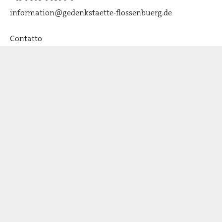
information@gedenkstaette-flossenbuerg.de
Contatto
Chi siamo
Associazione degli Amici
Gana
Attualità
Premi e partner: