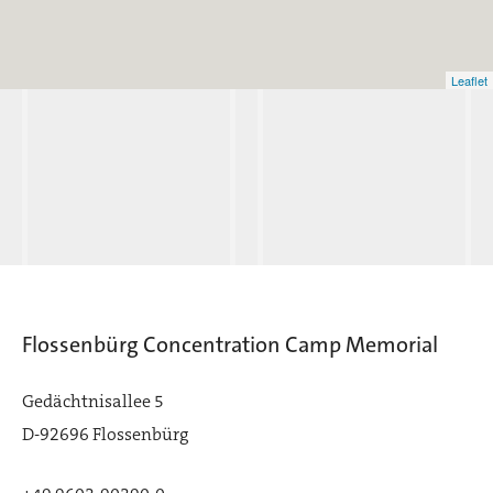
Leaflet
Regensburg
Flossenbürg Concentration Camp Memorial
rtraubling
Gedächtnisallee 5
D-92696 Flossenbürg