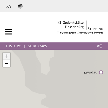
KZ
Graslitz
HISTORY
SUBCAMPS
+
−
Zwodau