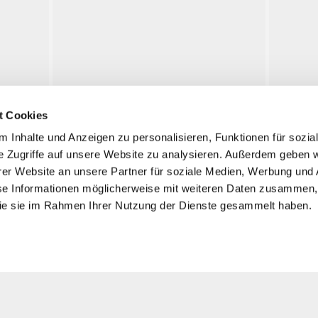
chönheide
Johanngeorgenstadt
t Cookies
 Inhalte und Anzeigen zu personalisieren, Funktionen für sozia
e Zugriffe auf unsere Website zu analysieren. Außerdem geben w
Visita
K
er Website an unsere Partner für soziale Medien, Werbung und 
tz
se Informationen möglicherweise mit weiteren Daten zusammen, 
Schlackenwert
Informazioni
 die sie im Rahmen Ihrer Nutzung der Dienste gesammelt haben.
Mostre
Neurohlau
Eventi
Zwodau
Storia