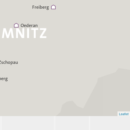
Freiberg
Oederan
Zschopau
berg
Leaflet
Eisenberg