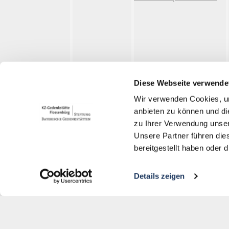
Mehltheuer
Plauen (Dr. Th. Horn)
Plauen (Baumwollspinnerei)
en (Industriewerke AG)
S
Diese Webseite verwende
Wir verwenden Cookies, um
anbieten zu können und di
Memoriale del campo di
zu Ihrer Verwendung unser
concentramento di Flossenbürg
Grasli
Unsere Partner führen die
bereitgestellt haben oder
dorf
Gedächtnisallee 5
D-92696 Flossenbürg
Details zeigen
+49 9603-90390-0
information@gedenkstaette-