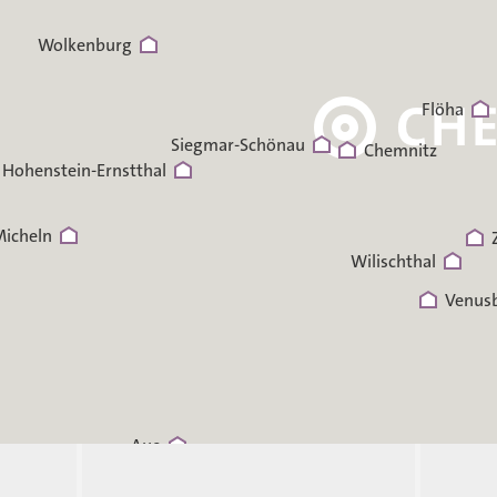
Wolkenburg
Flöha
Siegmar-Schönau
Chemnitz
Hohenstein-Ernstthal
Micheln
Wilischthal
Venus
Aue