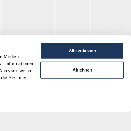
Brüx
Alle zulassen
le Medien
ir Informationen
Ricerca
rondorf-Sauerbrunn
Ablehnen
Analysen weiter.
die Sie ihnen
Libro dei Morti
Archivio
Educazione
I nostri programmi