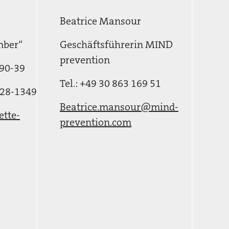
Beatrice Mansour
mber“
Geschäftsführerin MIND
prevention
390-39
Tel.: +49 30 863 169 51
728-1349
Beatrice.mansour@mind-
ette-
prevention.com