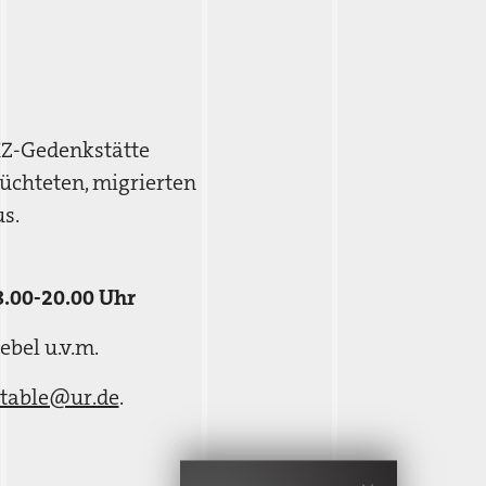
KZ-Gedenkstätte
üchteten, migrierten
s.
8.00-20.00 Uhr
ebel u.v.m.
table@ur.de
.