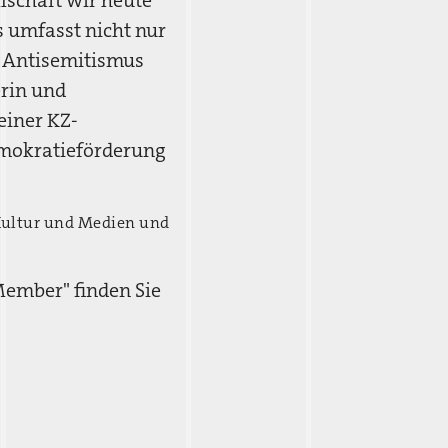
llschaft wir heute
 umfasst nicht nur
s Antisemitismus
rin und
einer KZ-
emokratieförderung
 Kultur und Medien und
ember" finden Sie