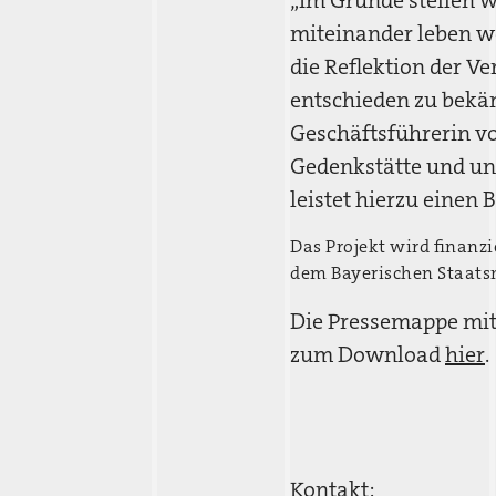
„Im Grunde stellen wi
miteinander leben w
die Reflektion der V
entschieden zu bekä
Geschäftsführerin v
Gedenkstätte und un
leistet hierzu einen B
Das Projekt wird finanz
dem Bayerischen Staatsm
Die Pressemappe mit
zum Download
hier
.
Kontakt: