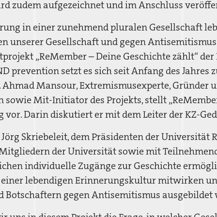
rd zudem aufgezeichnet und im Anschluss veröffen
erung in einer zunehmend pluralen Gesellschaft le
gen unserer Gesellschaft und gegen Antisemitismus 
otprojekt „ReMember – Deine Geschichte zählt“ der
 prevention setzt es sich seit Anfang des Jahres z
. Ahmad Mansour, Extremismusexperte, Gründer u
sowie Mit-Initiator des Projekts, stellt „ReMember
 vor. Darin diskutiert er mit dem Leiter der KZ-Ge
. Jörg Skriebeleit, dem Präsidenten der Universität 
Mitgliedern der Universität sowie mit Teilnehmend
lichen individuelle Zugänge zur Geschichte ermög
n einer lebendigen Erinnerungskultur mitwirken un
d Botschaftern gegen Antisemitismus ausgebildet