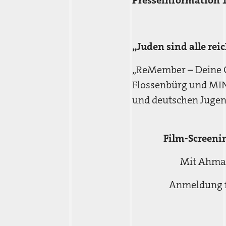
Presseinformation 
„Juden sind alle rei
„ReMember – Deine G
Flossenbürg und MIND
und deutschen Jugen
Film-Screenin
Mit Ahmad 
Anmeldung fü