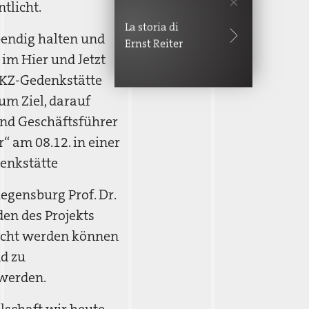
tlicht.
La storia di
bendig halten und
Ernst Reiter
im Hier und Jetzt
 KZ-Gedenkstätte
um Ziel, darauf
nd Geschäftsführer
“ am 08.12. in einer
denkstätte
Regensburg Prof. Dr.
en des Projekts
licht werden können
d zu
 werden.