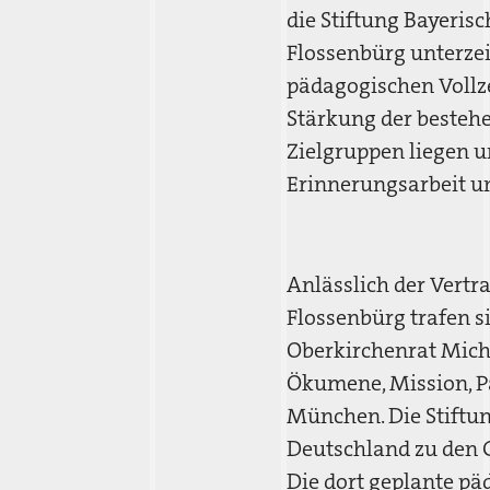
die Stiftung Bayeris
Flossenbürg unterzei
pädagogischen Vollzei
Stärkung der besteh
Zielgruppen liegen 
Erinnerungsarbeit un
Anlässlich der Vertr
Flossenbürg trafen si
Oberkirchenrat Micha
Ökumene, Mission, Pa
München. Die Stiftun
Deutschland zu den 
Die dort geplante päd