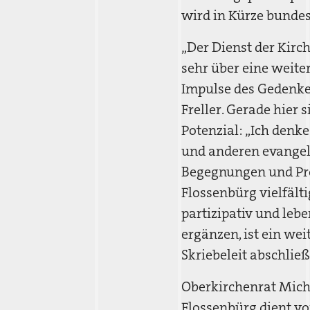
wird in Kürze bunde
„Der Dienst der Kirc
sehr über eine weiter
Impulse des Gedenken
Freller. Gerade hier 
Potenzial: „Ich denk
und anderen evangel
Begegnungen und Proj
Flossenbürg vielfäl
partizipativ und lebe
ergänzen, ist ein wei
Skriebeleit abschlie
Oberkirchenrat Micha
Flossenbürg dient vo