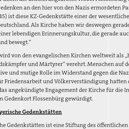
denken an den hier von den Nazis ermordeten Pas
5) ist diese KZ-Gedenkstätte einer der wesentlich
eutschland. Als Kirche haben wir deswegen gerade
einer lebendigen Erinnerungskultur, die gerade auc
und bewegt.“
wird von den evangelischen Kirchen weltweit als 
dskämpfer und Märtyrer“ verehrt. Menschen auf d
ve und mutige Rolle im Widerstand gegen die Nazi
ür Friedensarbeit und Völkerverständigung hatten 
 das angekündigte Engagement der Kirche für die I
m Gedenkort Flossenbürg gewürdigt.
ayerische Gedenkstätten
he Gedenkstätten ist eine Stiftung des öffentlichen 