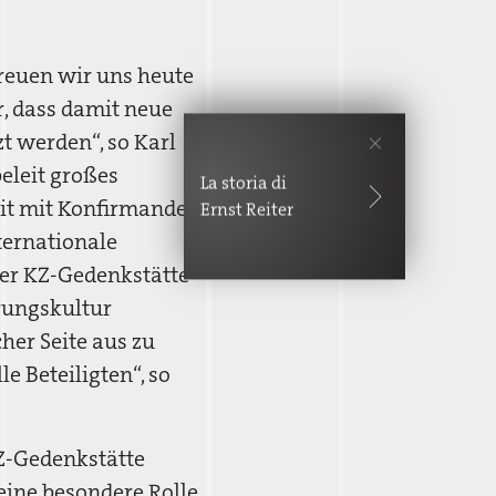
freuen wir uns heute
r, dass damit neue
t werden“, so Karl
beleit großes
La storia di
eit mit Konfirmanden
Ernst Reiter
ternationale
der KZ-Gedenkstätte
rungskultur
her Seite aus zu
e Beteiligten“, so
KZ-Gedenkstätte
eine besondere Rolle