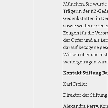
München. Sie wurde d
Trägerin der KZ-Ged
Gedenkstätten in De
sowie weiterer Gedenk
Zeugen für die Verbr
der Opfer und als Ler
darauf bezogene gesc
Wissen über das his
weitergetragen wird
Kontakt Stiftung Ba
Karl Freller
Direktor der Stiftun
Alexandra Perry, Ko