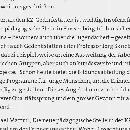
sweit ausgeschrieben.
hen an den KZ-Gedenkstätten ist wichtig. Insofern 
e pädagogische Stelle in Flossenbürg. Ich bin siche
s – besonders auch über die Jugendarbeit – gesetz
sieht auch Gedenkstättenleiter Professor Jörg Skrie
e dabei beispielsweise an eine Ausweitung der Arb
ischen Gruppen, aber auch an bundesweite und in
ekte.“ Schon heute bietet die Bildungsabteilung 
tige Programme für junge Menschen, um die Erinne
ndig zu gestalten. “Dieses Angebot nun von kirchlic
terer Qualitätssprung und ein großer Gewinn für all
ßend.
el Martin: „Die neue pädagogische Stelle in der 
r allem der Erinnerungsarbeit. Wobei Flossenbürg 