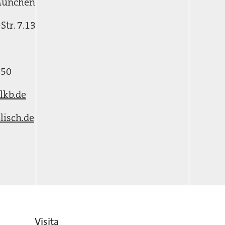
München
tr. 7.13
550
lkb.de
isch.de
Visita