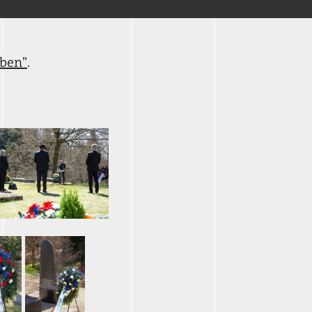
eben"
.