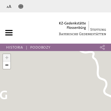
KZ
HISTORIA
PODOBOZY
+
−