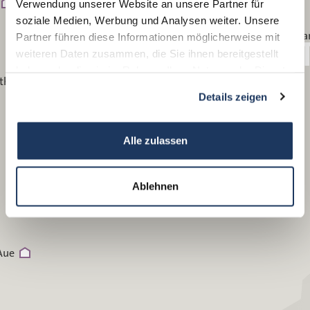
Verwendung unserer Website an unsere Partner für
soziale Medien, Werbung und Analysen weiter. Unsere
Oedera
Partner führen diese Informationen möglicherweise mit
Flöha
weiteren Daten zusammen, die Sie ihnen bereitgestellt
Siegmar-Schönau
Chemnitz
haben oder die sie im Rahmen Ihrer Nutzung der Dienste
thal
gesammelt haben.
Details zeigen
Zschopau
Wilischthal
Alle zulassen
Venusberg
Ablehnen
Aue