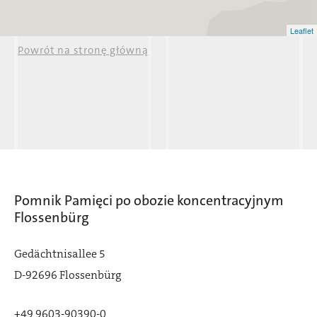
Leaflet
Powrót na stronę główną
Johanngeorgenstadt
Krondorf-Sauerbru
Schlackenwert
Neurohlau
Pomnik Pamięci po obozie koncentracyjnym
Flossenbürg
Gedächtnisallee 5
D-92696 Flossenbürg
+49 9603-90390-0