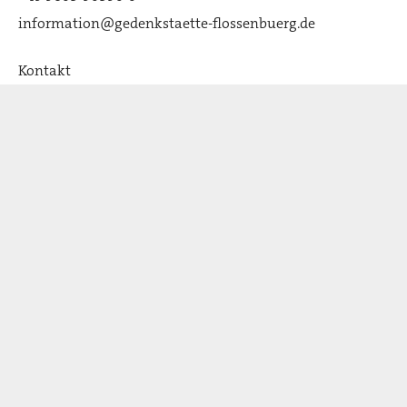
information@gedenkstaette-flossenbuerg.de
Kontakt
O nas
Stowarzyszenie wspomagające
Aktualności
Wyróżnienia i partnerzy: