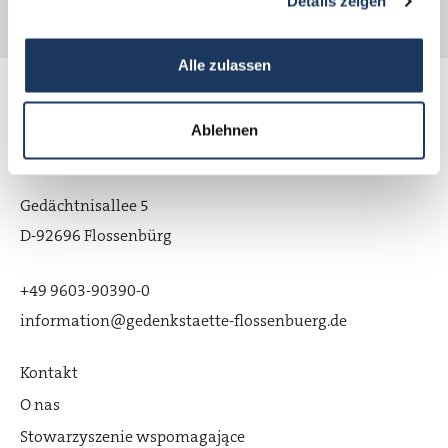
Details zeigen
Alle zulassen
Pomnik Pamięci po obozie koncentracyjnym
Ablehnen
Flossenbürg
Gedächtnisallee 5
D-92696 Flossenbürg
+49 9603-90390-0
information@gedenkstaette-flossenbuerg.de
Kontakt
O nas
Stowarzyszenie wspomagające