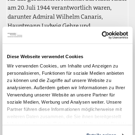
am 20. Juli 1944 verantwortlich waren,
darunter Admiral Wilhelm Canaris,
Hauptmann Ludwig Gehre und
Generalmajor Hans Oster.
Regionalbischof Klaus Stiegler, der Weidener
Diese Webseite verwendet Cookies
Dekan Thomas Guba, der Direktor der
Stiftung Bayerische Gedenkstätten Karl
Wir verwenden Cookies, um Inhalte und Anzeigen zu
personalisieren, Funktionen für soziale Medien anbieten
Freller und Gedenkstättenleiter Jörg
zu können und die Zugriffe auf unsere Website zu
Skriebeleit gedenken an diesem Tag in der
analysieren. Außerdem geben wir Informationen zu Ihrer
KZ-Gedenkstätte Flossenbürg in einem
Verwendung unserer Website an unsere Partner für
stillen Gebet unter Ausschluss der
soziale Medien, Werbung und Analysen weiter. Unsere
Partner führen diese Informationen möglicherweise mit
Öffentlichkeit der Ermordeten.
weiteren Daten zusammen, die Sie ihnen bereitgestellt
haben oder die sie im Rahmen Ihrer Nutzung der Dienste
gesammelt haben.