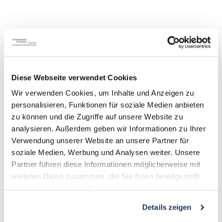
Pomnik Pamięci po obozie koncentracyjnym
Flossenbürg
Gedächtnisallee 5
Diese Webseite verwendet Cookies
D-92696 Flossenbürg
Wir verwenden Cookies, um Inhalte und Anzeigen zu
personalisieren, Funktionen für soziale Medien anbieten
+49 9603-90390-0
zu können und die Zugriffe auf unsere Website zu
information@gedenkstaette-flossenbuerg.de
analysieren. Außerdem geben wir Informationen zu Ihrer
Verwendung unserer Website an unsere Partner für
soziale Medien, Werbung und Analysen weiter. Unsere
Kontakt
Partner führen diese Informationen möglicherweise mit
O nas
weiteren Daten zusammen, die Sie ihnen bereitgestellt
Stowarzyszenie wspomagające
haben oder die sie im Rahmen Ihrer Nutzung der Dienste
gesammelt haben.
Aktualności
Details zeigen