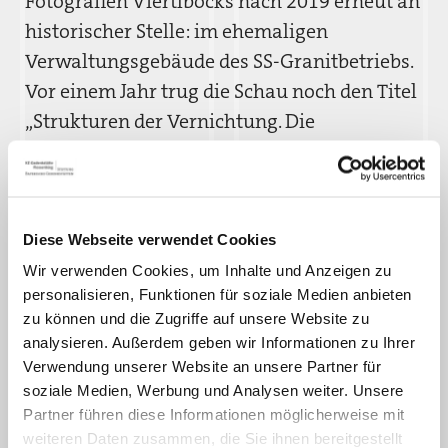
Fotografien Viertlböcks nach 2019 erneut an
historischer Stelle: im ehemaligen
Verwaltungsgebäude des SS-Granitbetriebs.
Vor einem Jahr trug die Schau noch den Titel
„Strukturen der Vernichtung. Die
Außenlager des KZ Flossenbürg heute.
Fotografien von Rainer Viertelböck.“ Seit
letztem Jahr hat sich das Œuvre des
Künstlers jedoch erweitert, so dass die jetzt
Diese Webseite verwendet Cookies
in Flossenbürg präsentierten Arbeiten unter
Wir verwenden Cookies, um Inhalte und Anzeigen zu
personalisieren, Funktionen für soziale Medien anbieten
dem Titel „UN SICHTBAR“ gezeigt werden.
zu können und die Zugriffe auf unsere Website zu
Unter diesem Titel wird die Ausstellung ab
analysieren. Außerdem geben wir Informationen zu Ihrer
2021 schließlich auch an ausgewählten
Verwendung unserer Website an unsere Partner für
Orten in Sachsen und der Tschechischen
soziale Medien, Werbung und Analysen weiter. Unsere
Partner führen diese Informationen möglicherweise mit
Republik zu sehen sein.
weiteren Daten zusammen, die Sie ihnen bereitgestellt