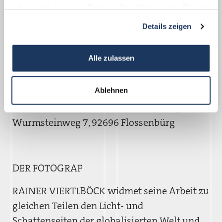
haben oder die sie im Rahmen Ihrer Nutzung der Dienste
Die Ausstellung ist täglich geöffnet:
gesammelt haben.
Details zeigen
Montag bis Freitag 13.00 – 17.00 Uhr
Wochenende und Feiertage 10.00 – 17.00
Alle zulassen
Uhr
Ablehnen
Ehemaliges Verwaltungsgebäude der
Deutschen Erd- und Steinwerke (DESt),
Wurmsteinweg 7, 92696 Flossenbürg
DER FOTOGRAF
RAINER VIERTLBÖCK widmet seine Arbeit zu
gleichen Teilen den Licht- und
Schattenseiten der globalisierten Welt und