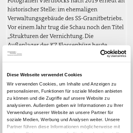
Fotografien Viertlböcks nach 2019 erneut an
historischer Stelle: im ehemaligen
Verwaltungsgebäude des SS-Granitbetriebs.
Vor einem Jahr trug die Schau noch den Titel
„Strukturen der Vernichtung. Die
Außenlager des KZ Flossenbürg heute.
Fotografien von Rainer Viertelböck.“ Seit
letztem Jahr hat sich das Œuvre des
Künstlers jedoch erweitert, so dass die jetzt
Diese Webseite verwendet Cookies
in Flossenbürg präsentierten Arbeiten unter
Wir verwenden Cookies, um Inhalte und Anzeigen zu
dem Titel „UN SICHTBAR“ gezeigt werden.
personalisieren, Funktionen für soziale Medien anbieten
Unter diesem Titel wird die Ausstellung ab
zu können und die Zugriffe auf unsere Website zu
analysieren. Außerdem geben wir Informationen zu Ihrer
2021 schließlich auch an ausgewählten
Verwendung unserer Website an unsere Partner für
Orten in Sachsen und der Tschechischen
soziale Medien, Werbung und Analysen weiter. Unsere
Republik zu sehen sein.
Partner führen diese Informationen möglicherweise mit