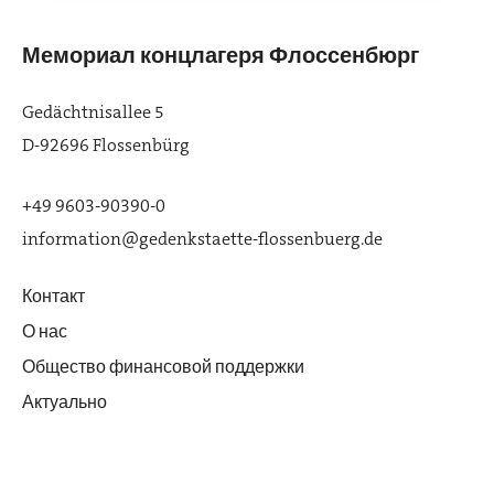
Мемориал концлагеря Флоссенбюрг
Gedächtnisallee 5
D-92696 Flossenbürg
+49 9603-90390-0
information@gedenkstaette-flossenbuerg.de
Контакт
О нас
Общество финансовой поддержки
Актуально