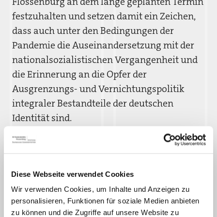
Flossenbürg an dem lange geplanten Termin
festzuhalten und setzen damit ein Zeichen,
dass auch unter den Bedingungen der
Pandemie die Auseinandersetzung mit der
nationalsozialistischen Vergangenheit und
die Erinnerung an die Opfer der
Ausgrenzungs- und Vernichtungspolitik
integraler Bestandteile der deutschen
Identität sind.
Bereits seit 1958 veranstaltet die DGB-
Jugend Bayern jedes Jahr anlässlich der
Novemberpogrome eine
Diese Webseite verwendet Cookies
Gedenkveranstaltung in Flossenbürg und ist
Wir verwenden Cookies, um Inhalte und Anzeigen zu
damit einer der wenigen Akteur*innen, die
personalisieren, Funktionen für soziale Medien anbieten
sich zu diesem frühen Zeitpunkt
zu können und die Zugriffe auf unsere Website zu