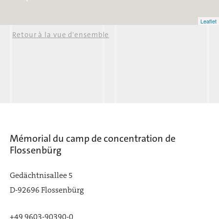
Leaflet
Retour à la vue d'ensemble
Reuth
Hohenthan
Mémorial du camp de concentration de
Flossenbürg
F
Altenhammer
Gedächtnisallee 5
Grafenreuth
D-92696 Flossenbürg
+49 9603-90390-0