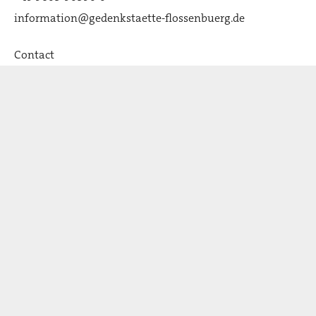
information@gedenkstaette-flossenbuerg.de
Contact
Qui sommes-nous
Association des Amis
Actualité
Stulln
Distinctions et partenaires: