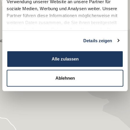
Verwendung unserer Website an unsere Partner für
soziale Medien, Werbung und Analysen weiter. Unsere
Partner führen diese Informationen möglicherweise mit
weiteren Daten zusammen, die Sie ihnen bereitgestellt
haben oder die sie im Rahmen Ihrer Nutzung der Dienste
gesammelt haben.
oschendorf
Details zeigen
Alle zulassen
Ablehnen