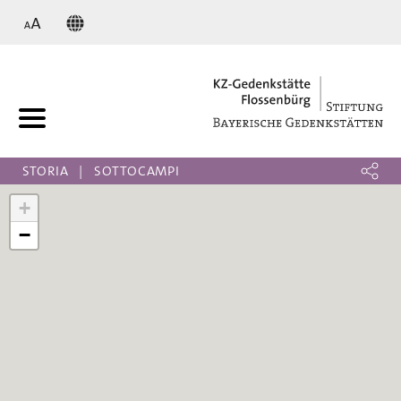
KZ
STORIA
SOTTOCAMPI
+
−