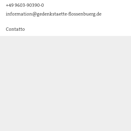
+49 9603-90390-0
information@gedenkstaette-flossenbuerg.de
Contatto
Chi siamo
Associazione degli Amici
Attualità
Premi e partner: