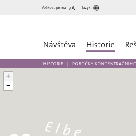
Velikost písma
Jazyk
Návštěva
Historie
Re
HISTORIE
POBOČKY KONCENTRAČNÍHO
+
−