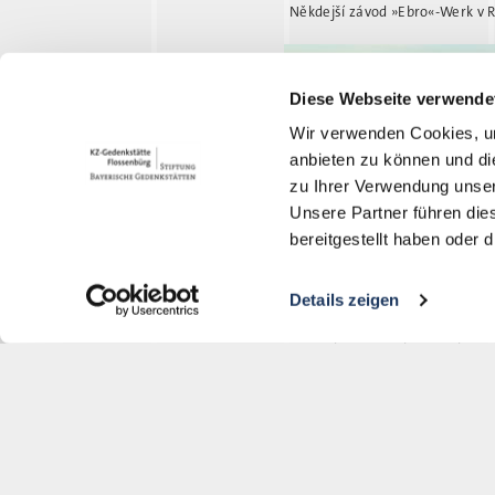
Někdejší závod »Ebro«-Werk v 
Diese Webseite verwende
Wir verwenden Cookies, um
anbieten zu können und di
zu Ihrer Verwendung unser
Unsere Partner führen die
bereitgestellt haben oder
Details zeigen
Letecký snímek bývalého prům
(KZ-Gedenkstätte Flossenbürg /
Vězni