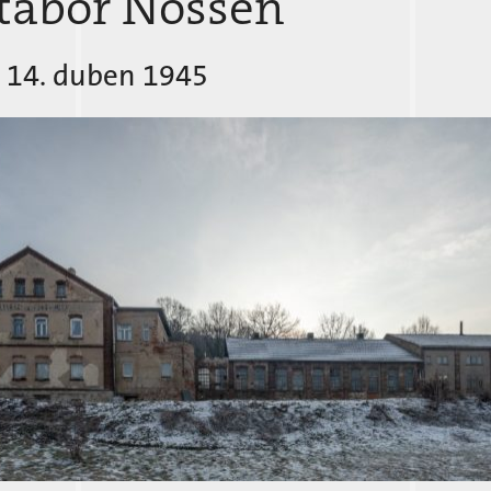
 tábor Nossen
– 14. duben 1945
Holýšov