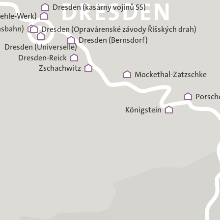
Dresden (kasárny vojínů SS)
ehle-Werk)
hsbahn)
Dresden (Opravárenské závody Říšských drah)
Dresden (Bernsdorf)
Dresden (Universelle)
Dresden-Reick
Zschachwitz
Mockethal-Zatzschke
Porsch
Königstein