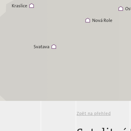
Kraslice
Os
Nová Role
Svatava
Zpět na přehled