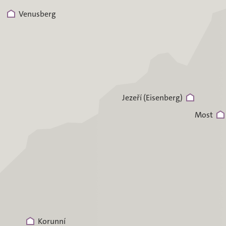
Venusberg
Jezeří (Eisenberg)
Most
Korunní