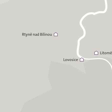
Rtyně nad Bílinou
Litomě
Lovosice