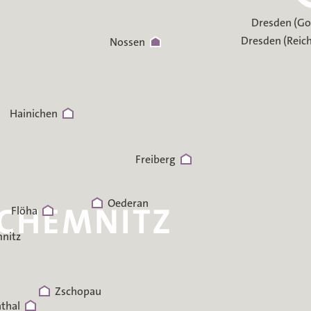
Dresden (Go
Dresden (Reic
Nossen
Hainichen
Freiberg
Oederan
Flöha
nitz
Zschopau
hthal