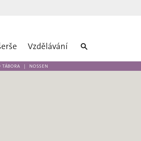
šerše
Vzdělávání
 TÁBORA
NOSSEN