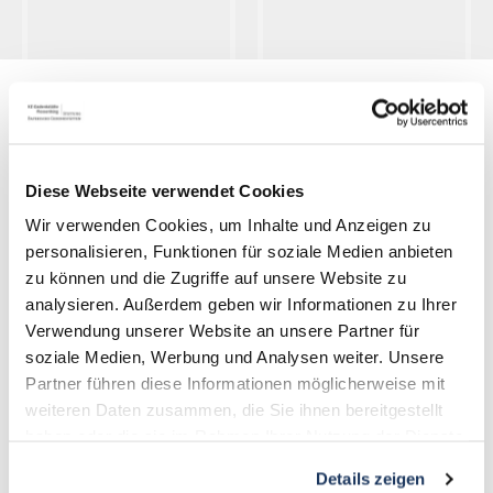
Památník koncentračního tábora Flossenbürg
Diese Webseite verwendet Cookies
Gedächtnisallee 5
Wir verwenden Cookies, um Inhalte und Anzeigen zu
D-92696 Flossenbürg
personalisieren, Funktionen für soziale Medien anbieten
zu können und die Zugriffe auf unsere Website zu
+49 9603-90390-0
analysieren. Außerdem geben wir Informationen zu Ihrer
information@gedenkstaette-flossenbuerg.de
Verwendung unserer Website an unsere Partner für
soziale Medien, Werbung und Analysen weiter. Unsere
Kontakt
Partner führen diese Informationen möglicherweise mit
weiteren Daten zusammen, die Sie ihnen bereitgestellt
O nás
haben oder die sie im Rahmen Ihrer Nutzung der Dienste
Podpůrný spolek
gesammelt haben.
Details zeigen
Zprávy