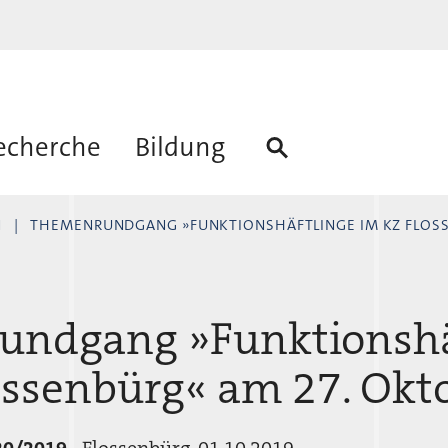
echerche
Bildung
N
THEMENRUNDGANG »FUNKTIONSHÄFTLINGE IM KZ FLOSSENBÜR
ndgang »Funktionshä
ossenbürg« am 27. Okt