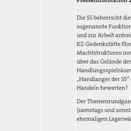
Presseinformation 
Die SS beherrscht di
sogenannte Funktions
und zur Arbeit antre
KZ-Gedenkstätte Flo
Machtstrukturen inn
über das Gelände der
Handlungsspielräum
„Handlanger der SS“ 
Handeln bewerten?
Der Themenrundgang 
(samstags und sonntag
ehemaligen Lagerwäs