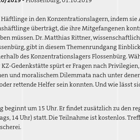
20/2019 -
Flossenbürg, 01.10.2019
e Häftlinge in den Konzentrationslagern, indem si
häftlinge überträgt, die ihre Mitgefangenen kont
iben müssen. Dr. Matthias Rittner, wissenschaftlich
ssenbürg, gibt in diesem Themenrundgang Einblick 
erhalb des Konzentrationslagers Flossenbürg. W
 KZ-Gedenkstätte spürt er Fragen nach Privilegien,
en und moralischem Dilemmata nach unter denen
oder rettende Helfer sein konnten. Und wie lässt si
beginnt um 15 Uhr. Er findet zusätzlich zu den r
s, 14 Uhr) statt. Die Teilnahme ist kostenlos. Tref
cherei.