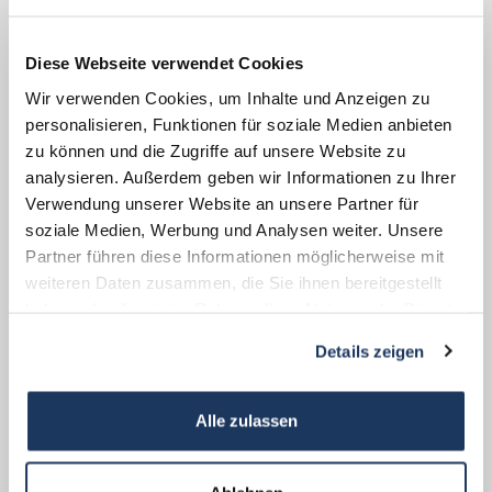
Diese Webseite verwendet Cookies
Wir verwenden Cookies, um Inhalte und Anzeigen zu
personalisieren, Funktionen für soziale Medien anbieten
zu können und die Zugriffe auf unsere Website zu
analysieren. Außerdem geben wir Informationen zu Ihrer
Verwendung unserer Website an unsere Partner für
soziale Medien, Werbung und Analysen weiter. Unsere
Partner führen diese Informationen möglicherweise mit
weiteren Daten zusammen, die Sie ihnen bereitgestellt
haben oder die sie im Rahmen Ihrer Nutzung der Dienste
gesammelt haben.
Josef Kohout, um 1950, Schwules Museum Berlin
Details zeigen
Josef Kohout wurde wegen Homosexualität verhaftet und im
April 1940 vom KZ Sachsenhausen nach Flossenbürg überstellt.
Alle zulassen
Während des Todesmarsches gelang ihm April 1945 die Flucht.
Josef Kohout kämpfte Jahrzehnte um seine Anerkennung als NS-
Verfolgter. Erst 1992 wurde die KZ-Haft als Ausfallzeit für seine
Pensionsansprüche anerkannt.