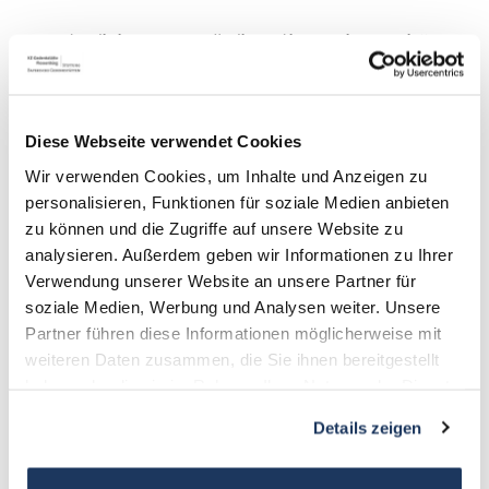
Památník koncentračního tábora Flossenbürg
Gedächtnisallee 5
D-92696 Flossenbürg
Diese Webseite verwendet Cookies
Wir verwenden Cookies, um Inhalte und Anzeigen zu
+49 9603-90390-0
personalisieren, Funktionen für soziale Medien anbieten
information@gedenkstaette-flossenbuerg.de
zu können und die Zugriffe auf unsere Website zu
analysieren. Außerdem geben wir Informationen zu Ihrer
Kontakt
Verwendung unserer Website an unsere Partner für
soziale Medien, Werbung und Analysen weiter. Unsere
O nás
Partner führen diese Informationen möglicherweise mit
Podpůrný spolek
weiteren Daten zusammen, die Sie ihnen bereitgestellt
Zprávy
haben oder die sie im Rahmen Ihrer Nutzung der Dienste
gesammelt haben.
Details zeigen
Ocenění a partneři: