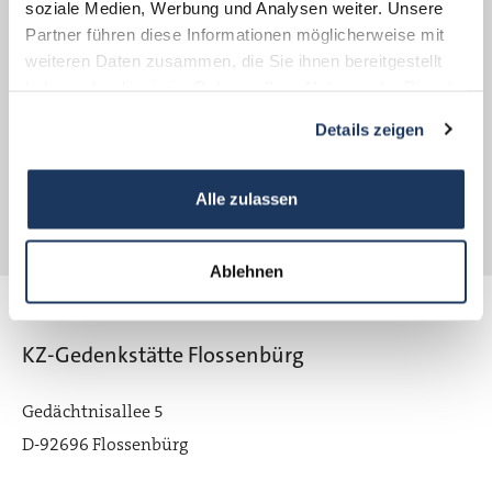
soziale Medien, Werbung und Analysen weiter. Unsere
Pressemappe
Partner führen diese Informationen möglicherweise mit
weiteren Daten zusammen, die Sie ihnen bereitgestellt
Wanderausstellung "Ende der Zeitzeugenschaft?"
haben oder die sie im Rahmen Ihrer Nutzung der Dienste
MEHR ERFAHREN
gesammelt haben.
Details zeigen
Alle zulassen
Ablehnen
KZ-Gedenkstätte Flossenbürg
Gedächtnisallee 5
D-92696 Flossenbürg