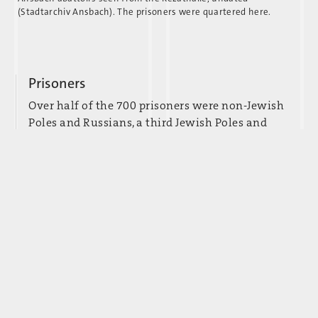
(Stadtarchiv Ansbach). The prisoners were quartered here.
Prisoners
Over half of the 700 prisoners were non-Jewish
Poles and Russians, a third Jewish Poles and
Hungarians. The remaining prisoners came from a
further 19 nations.
Forced labor and quarters
The prisoners cleared railway lines of bomb
damage for the German National Railways. They
were quartered on the spectator stands of the
Rezathalle and its surroundings, close to the
slaughterhouse and the main train station.