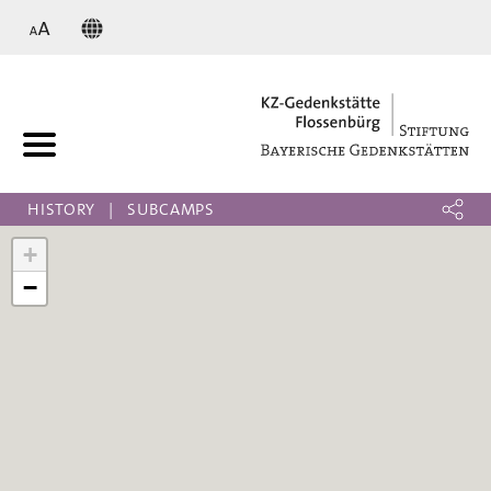
KZ
HISTORY
SUBCAMPS
+
−