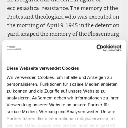
ecclesiastical resistance. The memory of the
Protestant theologian, who was executed on
the morning of April 9, 1945 in the detention
yard, shaped the memory of the Flossenbürg
concentration camp for decades.
In addition to the history of the
concentration camp, the focus of the
Diese Webseite verwendet Cookies
thematic tour of the historic site is on the life
Wir verwenden Cookies, um Inhalte und Anzeigen zu
and work of Dietrich Bonhoeffer, as well as
personalisieren, Funktionen für soziale Medien anbieten
his opposition to the National Socialist
zu können und die Zugriffe auf unsere Website zu
dictatorship.
analysieren. Außerdem geben wir Informationen zu Ihrer
Verwendung unserer Website an unsere Partner für
soziale Medien, Werbung und Analysen weiter. Unsere
Partner führen diese Informationen möglicherweise mit
Booking Request
weiteren Daten zusammen, die Sie ihnen bereitgestellt