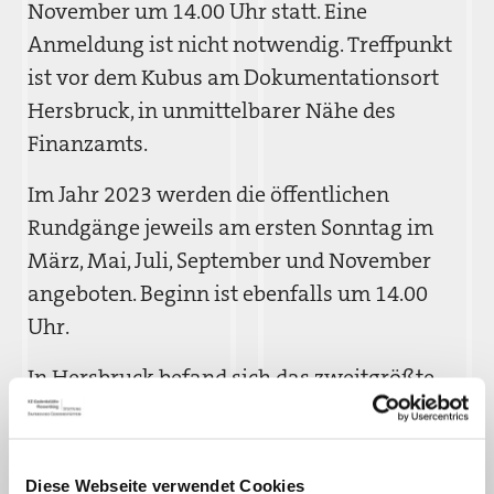
November um 14.00 Uhr statt. Eine
Anmeldung ist nicht notwendig. Treffpunkt
ist vor dem Kubus am Dokumentationsort
Hersbruck, in unmittelbarer Nähe des
Finanzamts.
Im Jahr 2023 werden die öffentlichen
Rundgänge jeweils am ersten Sonntag im
März, Mai, Juli, September und November
angeboten. Beginn ist ebenfalls um 14.00
Uhr.
In Hersbruck befand sich das zweitgrößte
Außenlager des Konzentrationslagers
Flossenbürg. Von Mai 1944 bis April 1945
mussten insgesamt etwa 9.000 Häftlinge aus
Diese Webseite verwendet Cookies