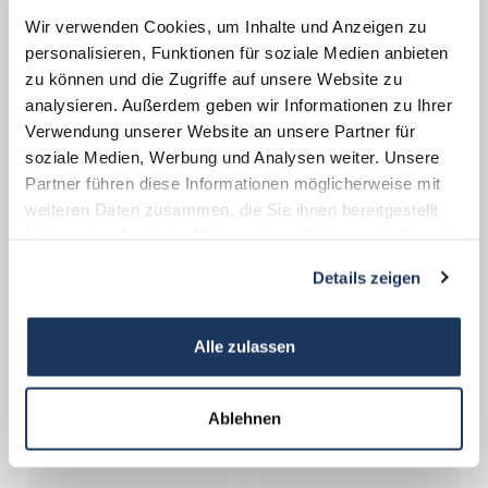
über 20 Ländern ein Stollensystem in einem
Wir verwenden Cookies, um Inhalte und Anzeigen zu
Berg bei Happurg für die geplante
personalisieren, Funktionen für soziale Medien anbieten
unterirdische Flugzeugmotorenfabrik
zu können und die Zugriffe auf unsere Website zu
analysieren. Außerdem geben wir Informationen zu Ihrer
bauen. Ungefähr 4.000 Häftlinge starben im
Verwendung unserer Website an unsere Partner für
Doppellager Hersbruck/Happurg. Die SS
soziale Medien, Werbung und Analysen weiter. Unsere
räumte das Lager im April 1945 und
Partner führen diese Informationen möglicherweise mit
verschleppte die Häftlinge in Richtung
weiteren Daten zusammen, die Sie ihnen bereitgestellt
haben oder die sie im Rahmen Ihrer Nutzung der Dienste
Dachau.
gesammelt haben.
Details zeigen
Alle Termine sowie weitere Informationen
zum Außenlager Hersbruck finden Sie auf
Alle zulassen
der Webseite der KZ-Gedenkstätte
Flossenbürg: www.gedenkstaette-
Ablehnen
flossenbuerg.de