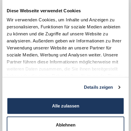
Rollen und den Funktionswandel des
Diese Webseite verwendet Cookies
Zeitzeugen und der Zeitzeugin ein ganz
fundamentales Faktum: Er oder sie ist vor
Wir verwenden Cookies, um Inhalte und Anzeigen zu
personalisieren, Funktionen für soziale Medien anbieten
allem Individuum.“ Dr. Jörg Skriebeleit, Leiter
zu können und die Zugriffe auf unsere Website zu
der KZ-Gedenkstätte Flossenbürg.
analysieren. Außerdem geben wir Informationen zu Ihrer
Verwendung unserer Website an unsere Partner für
Die multimediale Ausstellung „Ende der
soziale Medien, Werbung und Analysen weiter. Unsere
Zeitzeugenschaft?“ setzt die Überlebenden
Partner führen diese Informationen möglicherweise mit
mit ihren Erzählungen ins Zentrum,
weiteren Daten zusammen, die Sie ihnen bereitgestellt
haben oder die sie im Rahmen Ihrer Nutzung der Dienste
hinterfragt die „Gemachtheit“ der
gesammelt haben.
Zeitzeugeninterviews, beleuchtet die
Details zeigen
Bedingungen, unter denen die Überlebenden
ihre Erlebnisse erzählen konnten, mit
Alle zulassen
welchen Intentionen sie dies taten und den
Wandel ihrer gesellschaftlichen Rolle in den
Ablehnen
letzten sieben Jahrzehnten. Die